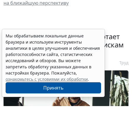
на ближайшую перспективу
С 1 февраля 2027 года заработает
Мы обрабатываем локальные данные
браузера и используем инструменты
ГОСТ по психосоциальным рискам
аналитики в целях улучшения и обеспечения
на рабочем месте
работоспособности сайта, статистических
исследований и обзоров. Вы можете
7 августа 2026 17:11
Труд
запретить обработку указанных данных в
настройках браузера. Пожалуйста,
ознакомьтесь с условиями их обработки
.
Принять