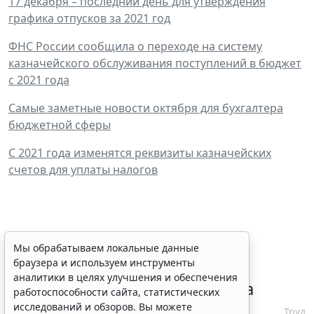
17 декабря – последний день для утверждения
графика отпусков за 2021 год
ФНС России сообщила о переходе на систему
казначейского обслуживания поступлений в бюджет
с 2021 года
Самые заметные новости октября для бухгалтера
бюджетной сферы
С 2021 года изменятся реквизиты казначейских
счетов для уплаты налогов
Сервис автоматического
Мы обрабатываем локальные данные
браузера и используем инструменты
аннулирования патентов за
аналитики в целях улучшения и обеспечения
неуплату запустят с 10 августа
работоспособности сайта, статистических
исследований и обзоров. Вы можете
6 августа 2026 16:19
Труд