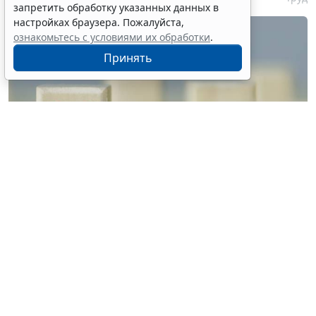
запретить обработку указанных данных в
настройках браузера. Пожалуйста,
ознакомьтесь с условиями их обработки
.
Принять
© vrvirus / Фотобанк 123RF.com
Решение о признании их недействительными в
связи с невнесением авансового платежа будет
приниматься автономно. Об этом рассказали в
Миграционной службе МВД России. При этом для
корректного отображения платежей в
информационных системах третьим лицам, которые