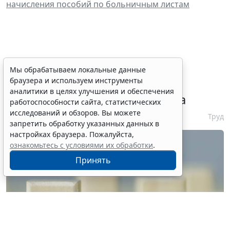
начисления пособий по больничным листам
Сервис автоматического
Мы обрабатываем локальные данные
браузера и используем инструменты
аннулирования патентов за
аналитики в целях улучшения и обеспечения
неуплату запустят с 10 августа
работоспособности сайта, статистических
исследований и обзоров. Вы можете
6 августа 2026 16:19
Труд
запретить обработку указанных данных в
настройках браузера. Пожалуйста,
ознакомьтесь с условиями их обработки
.
Принять