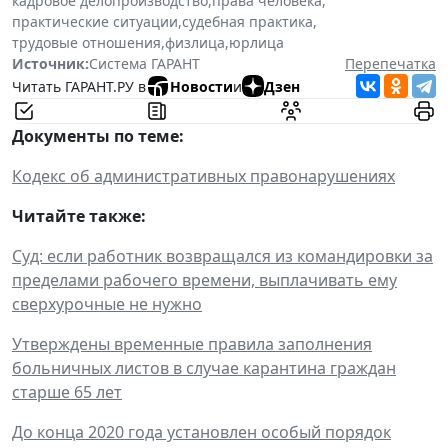
кадровое делопроизводство
,
права человека
,
практические ситуации
,
судебная практика
,
трудовые отношения
,
физлица
,
юрлица
Источник:
Система ГАРАНТ
Перепечатка
Читать ГАРАНТ.РУ в
Новости
и
Дзен
Документы по теме:
Кодекс об административных правонарушениях
Читайте также:
Суд: если работник возвращался из командировки за
пределами рабочего времени, выплачивать ему
сверхурочные не нужно
Утверждены временные правила заполнения
больничных листов в случае карантина граждан
старше 65 лет
До конца 2020 года установлен особый порядок