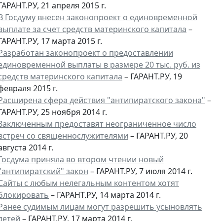
ГАРАНТ.РУ, 21 апреля 2015 г.
В Госдуму внесен законопроект о единовременной
выплате за счет средств материнского капитала
–
ГАРАНТ.РУ, 17 марта 2015 г.
Разработан законопроект о предоставлении
единовременной выплаты в размере 20 тыс. руб. из
средств материнского капитала
– ГАРАНТ.РУ, 19
февраля 2015 г.
Расширена сфера действия "антипиратского закона"
–
ГАРАНТ.РУ, 25 ноября 2014 г.
Заключенным предоставят неограниченное число
встреч со священнослужителями
– ГАРАНТ.РУ, 20
августа 2014 г.
Госдума приняла во втором чтении новый
"антипиратский" закон
– ГАРАНТ.РУ, 7 июля 2014 г.
Сайты с любым нелегальным контентом хотят
блокировать
– ГАРАНТ.РУ, 14 марта 2014 г.
Ранее судимым лицам могут разрешить усыновлять
детей
– ГАРАНТ.РУ, 17 марта 2014 г.