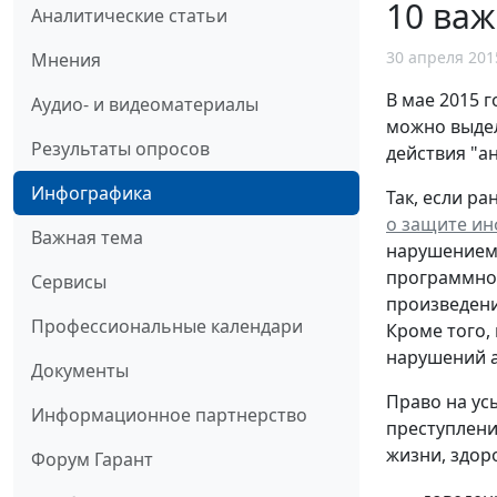
10 важ
Аналитические статьи
30 апреля 201
Мнения
В мае 2015 
Аудио- и видеоматериалы
можно выдел
Результаты опросов
действия "а
Инфографика
Так, если ра
о защите и
Важная тема
нарушением 
программное
Сервисы
произведени
Профессиональные календари
Кроме того,
нарушений а
Документы
Право на ус
Информационное партнерство
преступлени
жизни, здор
Форум Гарант