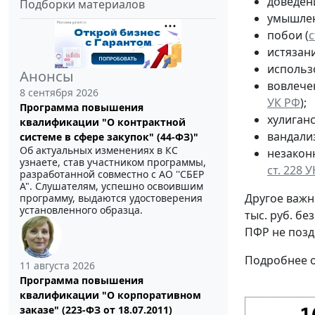
доведен
Подборки материалов
умышлен
побои (
с
истязани
использо
Анонсы
вовлече
8 сентября 2026
УК РФ
);
Программа повышения
хулиганс
квалификации "О контрактной
вандали
системе в сфере закупок" (44-ФЗ)"
Об актуальных изменениях в КС
незакон
узнаете, став участником программы,
ст. 228 
разработанной совместно с АО ''СБЕР
А". Слушателям, успешно освоившим
Другое важн
программу, выдаются удостоверения
установленного образца.
тыс. руб. б
ПФР не позд
Подробнее о
11 августа 2026
Программа повышения
квалификации "О корпоративном
заказе" (223-ФЗ от 18.07.2011)