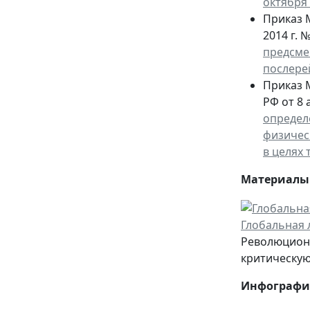
октября 
Приказ 
2014 г. 
предсме
послере
Приказ 
РФ от 8 
определ
физичес
в целях 
Материалы 
Глобальная 
Революционн
критическую
Инфографи