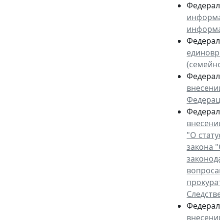
Федераль
информа
информ
Федераль
единовр
(семейн
Федераль
внесени
Федера
Федераль
внесени
"О стат
закона 
законод
вопроса
прокура
Следств
Федераль
внесени