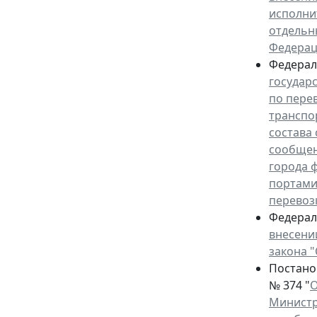
исполни
отдельн
Федера
Федераль
государ
по пере
транспо
состава
сообщен
города 
портами
перевоз
Федераль
внесени
закона 
Постанов
№ 374 "
О
Министр