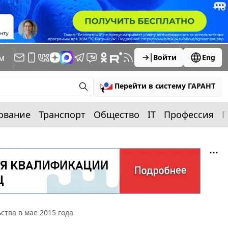
м
Войти
Eng
Перейти в систему ГАРАНТ
ование
Транспорт
Общество
IT
Профессия
П
тва в мае 2015 года