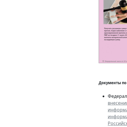
Документы по
Федераль
внесени
информа
информа
Российс