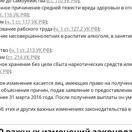
ие до самоубийства (
ст. 110 УК РФ
);
ное причинение средней тяжести вреда здоровью в от
т. 116 УК РФ
);
е (
ч. 1 ст. 117 УК РФ
);
вание рабского труда (
ч. 1 ст. 127.2 УК РФ
);
ние несовершеннолетних в распитие алкоголя, в занят
тво (
ч. 1 ст. 213 УК РФ
);
зм (
ст. 214 УК РФ
);
ное хранение без цели сбыта наркотических средств ил
УК РФ
).
ое изменение касается лиц, имеющих право на получени
ез объяснения причин, подав заявление о предоставле
нее 31 марта 2016 года. После получения выплаты он у
б этих и других важных изменениях законодательства в 