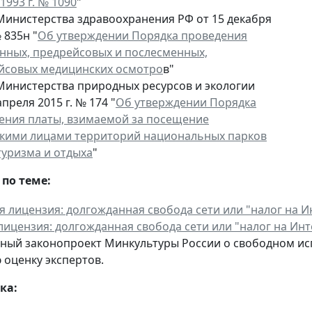
1993 г. № 1090
"
Министерства здравоохранения РФ от 15 декабря
№ 835н "
Об утверждении Порядка проведения
нных, предрейсовых и послесменных,
йсовых медицинских осмотро
в"
Министерства природных ресурсов и экологии
апреля 2015 г. № 174 "
Об утверждении Порядка
ения платы, взимаемой за посещение
кими лицами территорий национальных парков
туризма и отдыха
"
по теме:
лицензия: долгожданная свобода сети или "налог на Инт
ый законопроект Минкультуры России о свободном испо
 оценку экспертов.
ка: