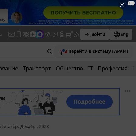
м
Войти
Eng
Перейти в систему ГАРАНТ
ование
Транспорт
Общество
IT
Профессия
П
авигатор. Декабрь 2023