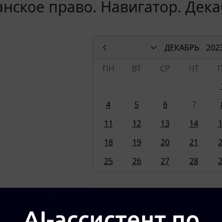
нское право. Навигатор. Дека
ДЕКАБРЬ
202
ПН
ВТ
СР
ЧТ
4
5
6
7
11
12
13
14
18
19
20
21
25
26
27
28