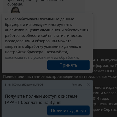
образца.
Мы обрабатываем локальные данные
браузера и используем инструменты
Выберите тему программы повышения квалификации
для юристов ...
аналитики в целях улучшения и обеспечения
работоспособности сайта, статистических
исследований и обзоров. Вы можете
запретить обработку указанных данных в
настройках браузера. Пожалуйста,
ознакомьтесь с условиями их обработки
.
© ООО "НПП "ГАРАНТ-СЕРВИС", 2026. Система ГАРАНТ выпускае
Принять
участниками Российской ассоциации правовой информации Г
Все права на материалы сайта ГАРАНТ.РУ принадлежат ООО "
Полное или частичное воспроизведение материалов возможн
Правила использования портала.
Erid: 4CQwVszH9pWwojUA9Q3
Реклама
Портал ГАРАНТ.РУ зарегистрирован в качестве сетевого изда
надзору в сфере связи,информационных технологий и массо
Получите полный доступ к системе
(Роскомнадзором), Эл № ФС77-58365 от 18 июня 2014 года.
ГАРАНТ бесплатно на 3 дня!
ООО "НПП "ГАРАНТ-СЕРВИС", 119234, г. Москва, тер. Ленинские 
Разработчик ЭПС Система ГАРАНТ – ООО "НПП "
Гарант-Сервис
Получить доступ