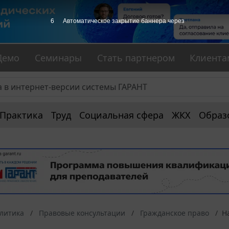
5
Автоматическое закрытие баннера через
Демо
Семинары
Стать партнером
Клиента
Практика
Труд
Социальная сфера
ЖКХ
Образ
алитика
Правовые консультации
Гражданское право
Н