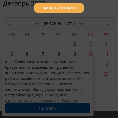
Декабрь 2022
ДЕКАБРЬ
2022
ПН
ВТ
СР
ЧТ
ПТ
СБ
ВС
1
2
3
4
5
6
7
8
9
10
11
Мы обрабатываем локальные данные
12
13
14
15
16
17
18
браузера и используем инструменты
аналитики в целях улучшения и обеспечения
19
20
21
22
23
24
25
работоспособности сайта, статистических
26
27
28
29
30
31
исследований и обзоров. Вы можете
запретить обработку указанных данных в
настройках браузера. Пожалуйста,
ознакомьтесь с условиями их обработки
.
Принять