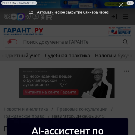
РЕКЛАМА
РЕКЛАМА • GARANT.RU
12
Автоматическое закрытие баннера через
Бюджетный учет
Судебная практика
Налоги и бухуче
Новости и аналитика
Правовые консультации
Гражданское право
Навигатор. Декабрь 2015
Гражданское право. Навигатор.