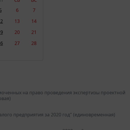
5
6
7
12
13
14
19
20
21
26
27
28
моченных на право проведения экспертизы проектной
овая)
лого предприятия за 2020 год" (единовременная)