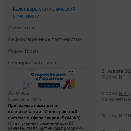
Календарь статистической
отчетности
Документы
Информационное партнерство
Форум Гарант
Подборки материалов
31 марта 20
Форма
N 1-П
Анонсы
Форма
N ЭП
документаци
8 сентября 2026
Программа повышения
квалификации "О контрактной
Форма
N МП
системе в сфере закупок" (44-ФЗ)"
Об актуальных изменениях в КС
узнаете, став участником программы,