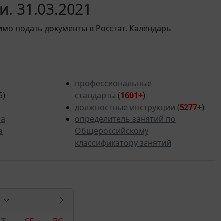
. 31.03.2021
имо подать документы в Росстат. Календарь
профессиональные
5)
стандарты
(
1601+
)
ь
должностные инструкции
(
5277
+
)
ра
определитель занятий по
а
Общероссийскому
классификатору занятий
ПТ
СБ
ВС