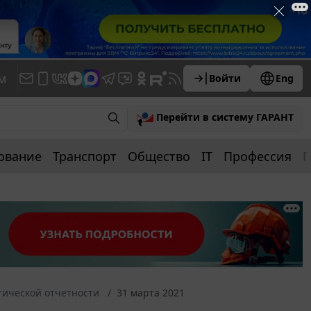
м
Войти
Eng
Перейти в систему ГАРАНТ
ование
Транспорт
Общество
IT
Профессия
П
тической отчетности
31 марта 2021