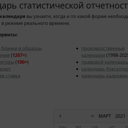
арь статистической отчетности
календаря
вы узнаете, когда и по какой форме необход
 в режиме реального времени.
ервисы
:
 бланки и образцы
производственные
ения
(
1267+
)
календари
(1998-202
ляторы
(
100+
)
правовой календар
валют
календарь бухгалте
ая ставка
календарь кадровик
МАРТ
2021
ПН
ВТ
СР
ЧТ