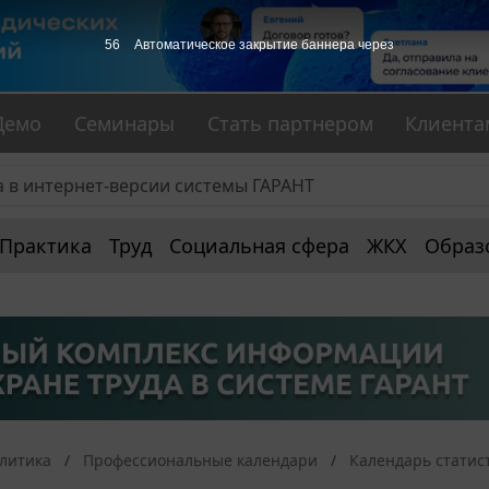
55
Автоматическое закрытие баннера через
Демо
Семинары
Стать партнером
Клиента
Практика
Труд
Социальная сфера
ЖКХ
Образ
алитика
Профессиональные календари
Календарь статис