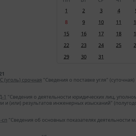
1
2
3
4
8
9
10
11
15
16
17
18
22
23
24
25
29
30
31
21
С (уголь) срочная
"Сведения о поставке угля" (суточная)
Д-1
"Сведения о деятельности юридических лиц, уполно
и и (или) результатов инженерных изысканий" (полугод
-сп
"Сведения об основных показателях деятельности ма