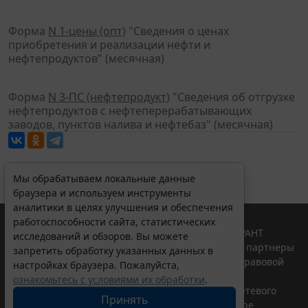
Форма
N 1-цены (опт)
"Сведения о ценах
приобретения и реализации нефти и
нефтепродуктов" (месячная)
Форма
N 3-ПС (нефтепродукт)
"Сведения об отгрузке
нефтепродуктов с нефтеперерабатывающих
заводов, пунктов налива и нефтебаз" (месячная)
Мы обрабатываем локальные данные
браузера и используем инструменты
аналитики в целях улучшения и обеспечения
работоспособности сайта, статистических
© ООО "НПП "ГАРАНТ-СЕРВИС", 2026. Система ГАРАНТ
исследований и обзоров. Вы можете
выпускается с 1990 года. Компания "Гарант" и ее партнеры
запретить обработку указанных данных в
являются участниками Российской ассоциации правовой
настройках браузера. Пожалуйста,
информации ГАРАНТ.
ознакомьтесь с условиями их обработки
.
Портал ГАРАНТ.РУ зарегистрирован в качестве сетевого
Принять
издания Федеральной службой по надзору в сфере