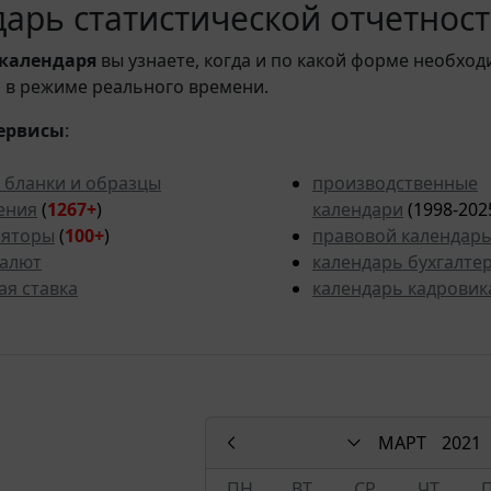
арь статистической отчетности
календаря
вы узнаете, когда и по какой форме необход
 в режиме реального времени.
ервисы
:
 бланки и образцы
производственные
ения
(
1267+
)
календари
(1998-202
ляторы
(
100+
)
правовой календар
валют
календарь бухгалте
ая ставка
календарь кадровик
МАРТ
2021
ПН
ВТ
СР
ЧТ