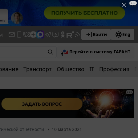
м
Войти
Eng
Перейти в систему ГАРАНТ
ование
Транспорт
Общество
IT
Профессия
П
тической отчетности
10 марта 2021