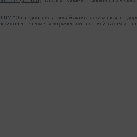
конъюнктура (опт)
"Обследование конъюнктуры и деловой
П-ПМ
"Обследование деловой активности малых предп
щих обеспечение электрической энергией, газом и пар