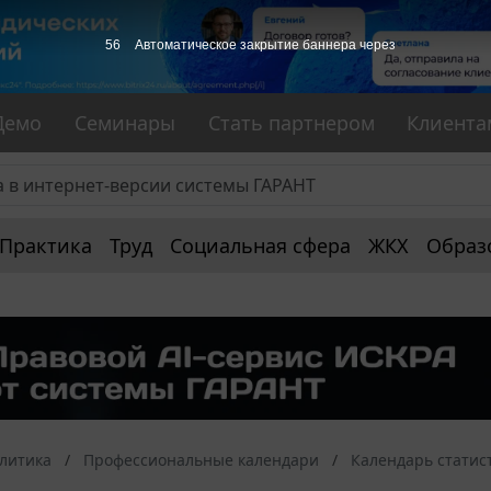
56
Автоматическое закрытие баннера через
Демо
Семинары
Стать партнером
Клиента
Практика
Труд
Социальная сфера
ЖКХ
Образ
алитика
Профессиональные календари
Календарь статис