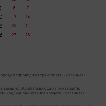
5
6
7
12
13
14
19
20
21
26
27
28
продуктопроводном транспорте" (месячная)
обывающих, обрабатывающих производств,
ом, кондиционирование воздуха" (месячная)