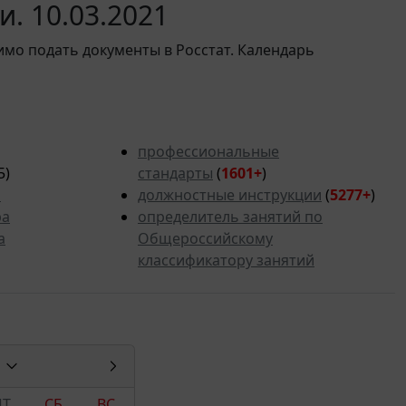
. 10.03.2021
имо подать документы в Росстат. Календарь
профессиональные
5)
стандарты
(
1601+
)
ь
должностные инструкции
(
5277
+
)
ра
определитель занятий по
а
Общероссийскому
классификатору занятий
ПТ
СБ
ВС