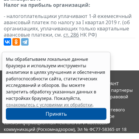
Налог на прибыль организаций:
- налогоплательщики уплачивают 1-й ежемесячный
авансовый платеж по налогу за I квартал 2019 г. (об
организациях, уплачивающих только квартальные
авансовые платежи, см.
ст. 286
НК РФ)
Мы обрабатываем локальные данные
браузера и используем инструменты
аналитики в целях улучшения и обеспечения
работоспособности сайта, статистических
© ООО "НПП "ГАРАНТ-СЕРВИС", 2026. Система ГАРАНТ
исследований и обзоров. Вы можете
выпускается с 1990 года. Компания "Гарант" и ее партнеры
запретить обработку указанных данных в
являются участниками Российской ассоциации правовой
настройках браузера. Пожалуйста,
информации ГАРАНТ.
ознакомьтесь с условиями их обработки
.
Портал ГАРАНТ.РУ зарегистрирован в качестве сетевого
Принять
издания Федеральной службой по надзору в сфере
связи,информационных технологий и массовых
коммуникаций (Роскомнадзором), Эл № ФС77-58365 от 18
июня 2014 года.