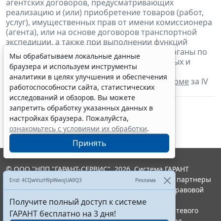
агентских договоров, предусматривающих
реализацию и (или) приобретение товаров (работ,
услуг), имущественных прав от имени комиссионера
(агента), или на основе договоров транспортной
экспедиции, а также при выполнении функций
застройщика
представляют
в налоговые органы по
Мы обрабатываем локальные данные
месту своего учета журнал учета полученных и
браузера и используем инструменты
выставленных счетов-фактур в отношении
аналитики в целях улучшения и обеспечения
указанной деятельности
в электронной форме
за lV
работоспособности сайта, статистических
квартал 2018 г.
исследований и обзоров. Вы можете
запретить обработку указанных данных в
настройках браузера. Пожалуйста,
ознакомьтесь с условиями их обработки
.
Принять
© ООО "НПП "ГАРАНТ-СЕРВИС", 2026. Система ГАРАНТ
выпускается с 1990 года. Компания "Гарант" и ее партнеры
Erid: 4CQwVszH9pWwojUA9Q3
Реклама
являются участниками Российской ассоциации правовой
информации ГАРАНТ.
Получите полный доступ к системе
Портал ГАРАНТ.РУ зарегистрирован в качестве сетевого
ГАРАНТ бесплатно на 3 дня!
издания Федеральной службой по надзору в сфере