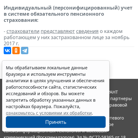
Индивидуальный (персонифицированный) учет
в системе обязательного пенсионного
страхования:
-
страхователи
представляют
сведения
о каждом
работающем у них застрахованном лице за ноябрь
2017 г.
Мы обрабатываем локальные данные
браузера и используем инструменты
аналитики в целях улучшения и обеспечения
работоспособности сайта, статистических
© ООО "НПП "ГАРАНТ-СЕРВИС", 2026. Система ГАРАНТ
исследований и обзоров. Вы можете
выпускается с 1990 года. Компания "Гарант" и ее партнеры
запретить обработку указанных данных в
являются участниками Российской ассоциации правовой
настройках браузера. Пожалуйста,
информации ГАРАНТ.
ознакомьтесь с условиями их обработки
.
Портал ГАРАНТ.РУ зарегистрирован в качестве сетевого
Принять
издания Федеральной службой по надзору в сфере
связи,информационных технологий и массовых
коммуникаций (Роскомнадзором), Эл № ФС77-58365 от 18