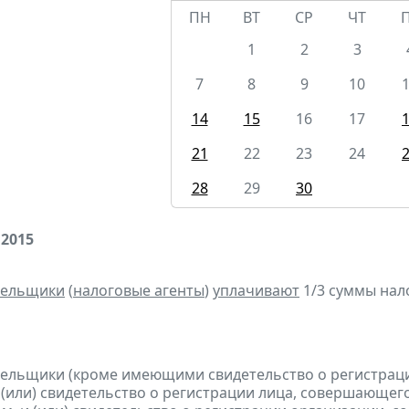
ПН
ВТ
СР
ЧТ
1
2
3
7
8
9
10
14
15
16
17
21
22
23
24
28
29
30
 2015
тельщики
(
налоговые агенты
)
уплачивают
1/3 суммы налог
тельщики (кроме имеющими свидетельство о регистра
 (или) свидетельство о регистрации лица, совершающег