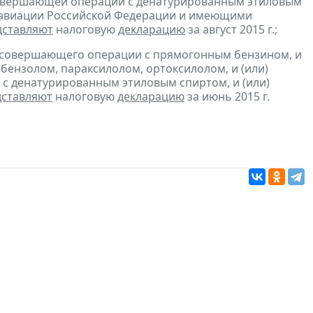
 совершающей операции с денатурированным этиловым
й авиации Российской Федерации и имеющими
дставляют
налоговую
декларацию
за август 2015 г.;
, совершающего операции с прямогонным бензином, и
бензолом, параксилолом, ортоксилолом, и (или)
с денатурированным этиловым спиртом, и (или)
дставляют
налоговую
декларацию
за июнь 2015 г.