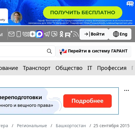
м
Войти
Eng
Перейти в систему ГАРАНТ
ование
Транспорт
Общество
IT
Профессия
П
тера
Региональные
Башкортостан
25 сентября 2015