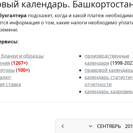
вый календарь. Башкортостан.
бухгалтера
подскажет, когда и какой платеж необходи
вится информация о том, какие налоги необходимо уплат
ремени.
ервисы
:
 бланки и образцы
производственные
ения
(
1267+
)
календари
(1998-202
ляторы
(
100+
)
правовой календар
валют
календарь статисти
ая ставка
отчетности
календарь кадровик
СЕНТЯБРЬ
201