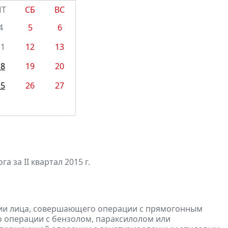
ПТ
СБ
ВС
4
5
6
11
12
13
18
19
20
25
26
27
а за II квартал 2015 г.
ции лица, совершающего операции с прямогонным
о операции с бензолом, параксилолом или