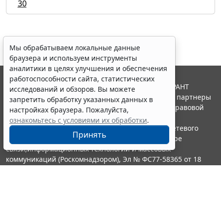
30
Мы обрабатываем локальные данные
браузера и используем инструменты
аналитики в целях улучшения и обеспечения
работоспособности сайта, статистических
© ООО "НПП "ГАРАНТ-СЕРВИС", 2026. Система ГАРАНТ
исследований и обзоров. Вы можете
выпускается с 1990 года. Компания "Гарант" и ее партнеры
запретить обработку указанных данных в
являются участниками Российской ассоциации правовой
настройках браузера. Пожалуйста,
информации ГАРАНТ.
ознакомьтесь с условиями их обработки
.
Портал ГАРАНТ.РУ зарегистрирован в качестве сетевого
Принять
издания Федеральной службой по надзору в сфере
связи,информационных технологий и массовых
коммуникаций (Роскомнадзором), Эл № ФС77-58365 от 18
июня 2014 года.
16+
Контакты
8-800-200-88-88