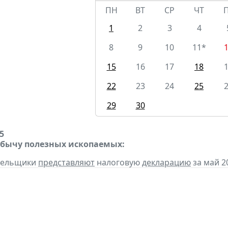
ПН
ВТ
СР
ЧТ
1
2
3
4
8
9
10
11*
15
16
17
18
22
23
24
25
29
30
5
обычу полезных ископаемых:
ательщики
представляют
налоговую
декларацию
за май 20