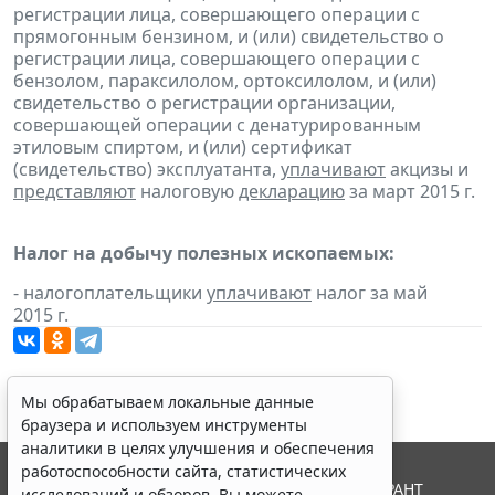
регистрации лица, совершающего операции с
прямогонным бензином, и (или) свидетельство о
регистрации лица, совершающего операции с
бензолом, параксилолом, ортоксилолом, и (или)
свидетельство о регистрации организации,
совершающей операции с денатурированным
этиловым спиртом, и (или) сертификат
(свидетельство) эксплуатанта,
уплачивают
акцизы и
представляют
налоговую
декларацию
за март 2015 г.
Налог на добычу полезных ископаемых:
- налогоплательщики
уплачивают
налог за май
2015 г.
Мы обрабатываем локальные данные
браузера и используем инструменты
аналитики в целях улучшения и обеспечения
работоспособности сайта, статистических
© ООО "НПП "ГАРАНТ-СЕРВИС", 2026. Система ГАРАНТ
исследований и обзоров. Вы можете