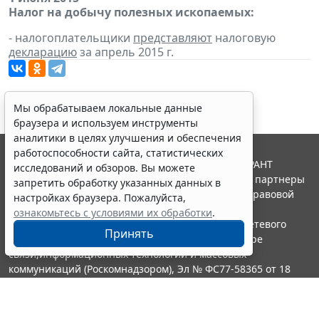
Налог на добычу полезных ископаемых:
- налогоплательщики
представляют
налоговую
декларацию
за апрель 2015 г.
Мы обрабатываем локальные данные
браузера и используем инструменты
аналитики в целях улучшения и обеспечения
работоспособности сайта, статистических
© ООО "НПП "ГАРАНТ-СЕРВИС", 2026. Система ГАРАНТ
исследований и обзоров. Вы можете
выпускается с 1990 года. Компания "Гарант" и ее партнеры
запретить обработку указанных данных в
являются участниками Российской ассоциации правовой
настройках браузера. Пожалуйста,
информации ГАРАНТ.
ознакомьтесь с условиями их обработки
.
Портал ГАРАНТ.РУ зарегистрирован в качестве сетевого
Принять
издания Федеральной службой по надзору в сфере
связи,информационных технологий и массовых
коммуникаций (Роскомнадзором), Эл № ФС77-58365 от 18
июня 2014 года.
16+