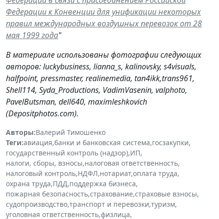
Федерации к Конвенции для унификации некоторых
правил международных воздушных перевозок от 28
мая 1999 года
"
В материале использованы фотографии следующих
авторов: luckybusiness, lianna_s, kalinovsky, s4visuals,
halfpoint, pressmaster, realinemedia, tan4ikk,trans961,
Shell114, Syda_Productions, VadimVasenin, valphoto,
PavelButsman, dell640, maximleshkovich
(Depositphotos.com).
Авторы:
Валерий Тимошенко
Теги:
авиация
,
банки и банковская система
,
госзакупки
,
государственный контроль (надзор)
,
ИП
,
налоги, сборы, взносы
,
налоговая ответственность
,
налоговый контроль
,
НДФЛ
,
нотариат
,
оплата труда
,
охрана труда
,
ПДД
,
поддержка бизнеса
,
пожарная безопасность
,
страхование
,
страховые взносы
,
судопроизводство
,
транспорт и перевозки
,
туризм
,
уголовная ответственность
,
физлица
,