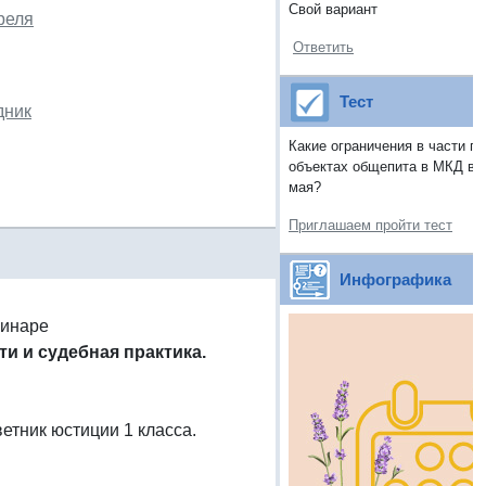
Свой вариант
реля
Ответить
Тест
дник
Какие ограничения в части п
объектах общепита в МКД вст
мая?
Приглашаем пройти тест
Инфографика
минаре
и и судебная практика.
етник юстиции 1 класса.