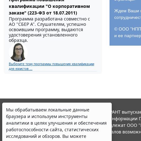
квалификации "О корпоративном
Ждем Ваши и
заказе" (223-ФЗ от 18.07.2011)
сотрудничес
Программа разработана совместно с
АО ''СБЕР А". Слушателям, успешно
освоившим программу, выдаются
© ООО "НПП 
удостоверения установленного
и ее партне
образца.
Выберите тему программы повышения квалификации
для юристов ...
Мы обрабатываем локальные данные
© ООО "НПП "ГАРАНТ-СЕРВИС", 2026. Система ГАРАНТ выпускае
браузера и используем инструменты
участниками Российской ассоциации правовой информации Г
аналитики в целях улучшения и обеспечения
Все права на материалы сайта ГАРАНТ.РУ принадлежат ООО "
работоспособности сайта, статистических
Полное или частичное воспроизведение материалов возможн
исследований и обзоров. Вы можете
Правила использования портала.