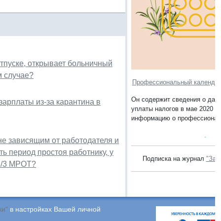
тпуске, открывает больничный
м случае?
Профессиональный календарь
Он содержит сведения о дата
зарплаты из-за карантина в
уплаты налогов в мае 2020 го
информацию о профессионал
не зависящим от работодателя и
ть период простоя работнику, у
Подписка на журнал
"Зак
2/3 МРОТ?
ки"
в настройках Вашей личной