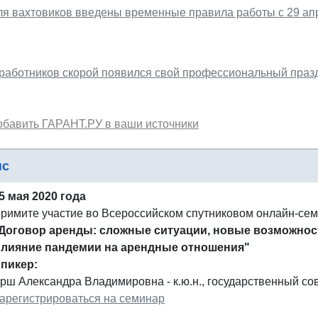
ля вахтовиков введены временные правила работы с 29 ап
 работников скорой появился свой профессиональный праз
обавить ГАРАНТ.РУ в ваши источники
нс
5 мая 2020 года
римите участие во Всероссийском спутниковом онлайн-се
Договор аренды: сложные ситуации, новые возможност
лияние пандемии на арендные отношения"
пикер:
рш Александра Владимировна - к.ю.н., государственный сов
арегистрироваться на семинар