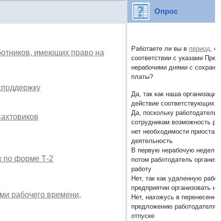
Опрос
Работаете ли вы в
период
, о
аботников, имеющих право на
соответствии с указами Пре
нерабочими днями с сохране
платы?
споддержку
Да, так как наша организация
действие соответствующих у
Да, поскольку работодатель 
вахтовиков
сотрудникам возможность ра
нет необходимости приостан
деятельность
В первую нерабочую неделю н
к по форме Т-2
потом работодатель организ
работу
Нет, так как удаленную рабо
предприятии организовать н
ами рабочего времени,
Нет, нахожусь в перенесенно
предложению работодателя 
отпуске