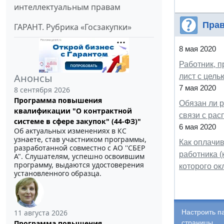
интеллектуальным правам
Прав
ГАРАНТ. Рубрика «Госзакупки»
8 мая 2020
Работник, 
Анонсы
лист с цель
7 мая 2020
8 сентября 2026
Программа повышения
Обязан ли р
квалификации "О контрактной
связи с ра
системе в сфере закупок" (44-ФЗ)"
6 мая 2020
Об актуальных изменениях в КС
узнаете, став участником программы,
Как оплачив
разработанной совместно с АО ''СБЕР
работника (
А". Слушателям, успешно освоившим
программу, выдаются удостоверения
которого ок
установленного образца.
11 августа 2026
Настроить п
Программа повышения
страницы.