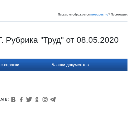
0
Письмо отображается
некорректно
? Посмотрите и
 Рубрика "Труд" от 08.05.2020
с-справки
Бланки документов
ам в: