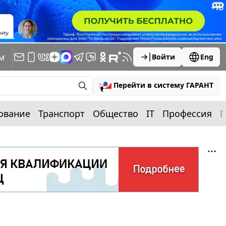
м
Войти
Eng
Перейти в систему ГАРАНТ
ование
Транспорт
Общество
IT
Профессия
П