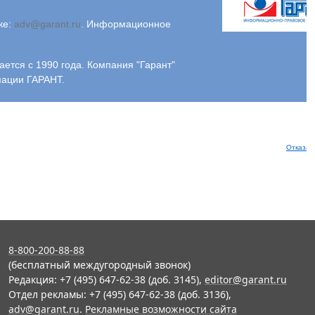
ке:
adv@garant.ru
.
Информационное
ся с 1990 года. Компания "Гарант"
мации ГАРАНТ.
Отказат
8-800-200-88-88
(бесплатный междугородный звонок)
Редакция: +7 (495) 647-62-38 (доб. 3145),
editor@garant.ru
Отдел рекламы: +7 (495) 647-62-38 (доб. 3136),
adv@garant.ru
.
Рекламные возможности сайта