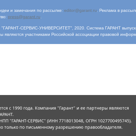
деи и замечания по рассылке:
editor@garant.ru
.
Реклама в рассыл
тво:
press@garant.ru
.
"ГАРАНТ-СЕРВИС-УНИВЕРСИТЕТ", 2020. Система ГАРАНТ выпускает
ры являются участниками Российской ассоциации правовой инфор
тся с 1990 года. Компания "Гарант" и ее партнеры являются
АРАНТ.
НПП "ГАРАНТ-СЕРВИС" (ИНН 7718013048, ОГРН 1027700495745).
о только по письменному разрешению правообладателя.