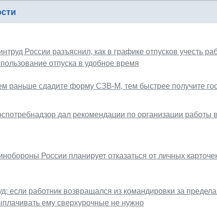
ости
интруд России разъяснил, как в графике отпусков учесть р
спользование отпуска в удобное время
ем раньше сдадите форму СЗВ-М, тем быстрее получите го
оспотребнадзор дал рекомендации по организации работы 
инобороны России планирует отказаться от личных карточе
уд: если работник возвращался из командировки за предел
ыплачивать ему сверхурочные не нужно