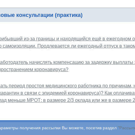
овые консультации (практика)
прибывший из-за границы и находящийся ещё в ежегодном о
ю самоизоляции. Продлевается ли ежегодный отпуск в тако
аботодатель начислять компенсацию за задержку выплаты 
спространением коронавируса?
ать период простоя медицинского работника по причинам, 
карантин в связи с эпидемией коронавируса)? Как оплачива
лад меньше МРОТ: в размере 2/3 оклада или же в размере 
араметры получения рассылки Вы можете, посетив раздел
"Рассыл