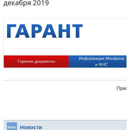
декабря 2019
Информация Минфина
Горячие документы
и ФНС
Присо
Новости