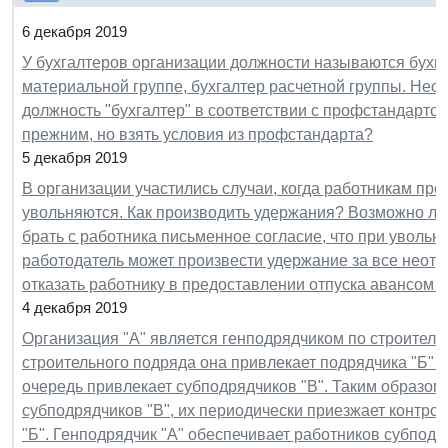
6 декабря 2019
У бухгалтеров организации должности называются бухга
материальной группе, бухгалтер расчетной группы. Нео
должность "бухгалтер" в соответствии с профстандарт
прежним, но взять условия из профстандарта?
5 декабря 2019
В организации участились случаи, когда работникам пре
увольняются. Как производить удержания? Возможно ли
брать с работника письменное согласие, что при уволь
работодатель может произвести удержание за все неотра
отказать работнику в предоставлении отпуска авансом п
4 декабря 2019
Организация "А" является генподрядчиком по строительс
строительного подряда она привлекает подрядчика "Б" и
очередь привлекает субподрядчиков "В". Таким образом,
субподрядчиков "В", их периодически приезжает контро
"Б". Генподрядчик "А" обеспечивает работников субподр