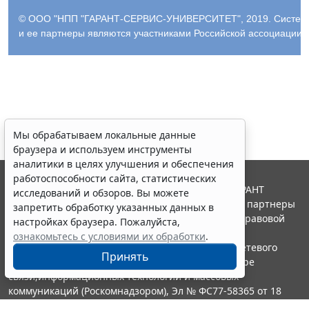
© ООО "НПП "ГАРАНТ-СЕРВИС-УНИВЕРСИТЕТ", 2019. Система Г
и ее партнеры являются участниками Российской ассоциации
Мы обрабатываем локальные данные
браузера и используем инструменты
аналитики в целях улучшения и обеспечения
работоспособности сайта, статистических
© ООО "НПП "ГАРАНТ-СЕРВИС", 2026. Система ГАРАНТ
исследований и обзоров. Вы можете
выпускается с 1990 года. Компания "Гарант" и ее партнеры
запретить обработку указанных данных в
являются участниками Российской ассоциации правовой
настройках браузера. Пожалуйста,
информации ГАРАНТ.
ознакомьтесь с условиями их обработки
.
Портал ГАРАНТ.РУ зарегистрирован в качестве сетевого
Принять
издания Федеральной службой по надзору в сфере
связи,информационных технологий и массовых
коммуникаций (Роскомнадзором), Эл № ФС77-58365 от 18
июня 2014 года.