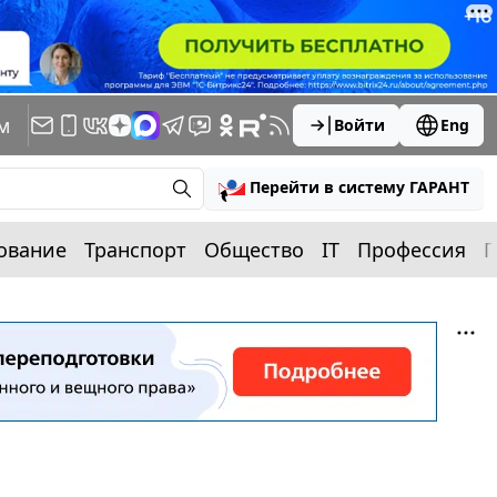
м
Войти
Eng
Перейти в систему ГАРАНТ
ование
Транспорт
Общество
IT
Профессия
П