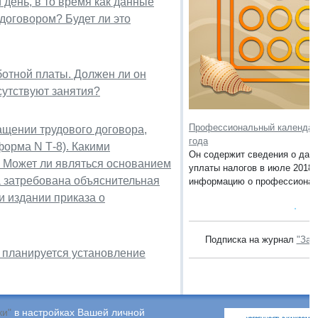
день, в то время как данные
договором? Будет ли это
ботной платы. Должен ли он
сутствуют занятия?
Профессиональный календар
ащении трудового договора,
года
форма N Т-8). Какими
Он содержит сведения о дата
Ф? Может ли являться основанием
уплаты налогов в июле 2018 г
ла затребована объяснительная
информацию о профессионал
и издании приказа о
Подписка на журнал
"Зак
, планируется установление
ки"
в настройках Вашей личной