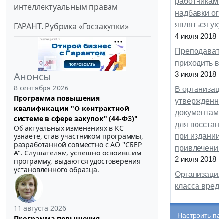
работникам
интеллектуальным правам
надбавки о
являться у
ГАРАНТ. Рубрика «Госзакупки»
4 июля 2018
Преподавате
приходить в
Анонсы
3 июля 2018
8 сентября 2026
В организа
Программа повышения
утвержденна
квалификации "О контрактной
документами
системе в сфере закупок" (44-ФЗ)"
для восстан
Об актуальных изменениях в КС
узнаете, став участником программы,
при издании
разработанной совместно с АО ''СБЕР
привлечени
А". Слушателям, успешно освоившим
2 июля 2018
программу, выдаются удостоверения
установленного образца.
Организация
класса вред
11 августа 2026
Настроить п
Программа повышения