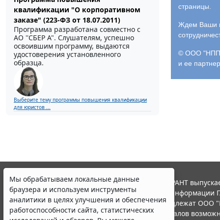
страницы.
квалификации "О корпоративном
заказе" (223-ФЗ от 18.07.2011)
Ждем Ваши и
Программа разработана совместно с
сотрудничес
АО ''СБЕР А". Слушателям, успешно
освоившим программу, выдаются
© ООО "НПП 
удостоверения установленного
образца.
и ее партне
Выберите тему программы повышения квалификации
для юристов ...
Мы обрабатываем локальные данные
© ООО "НПП "ГАРАНТ-СЕРВИС", 2026. Система ГАРАНТ выпускае
браузера и используем инструменты
участниками Российской ассоциации правовой информации Г
аналитики в целях улучшения и обеспечения
Все права на материалы сайта ГАРАНТ.РУ принадлежат ООО "
работоспособности сайта, статистических
Полное или частичное воспроизведение материалов возможн