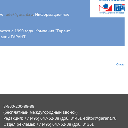
ке:
adv@garant.ru
.
Информационное
ся с 1990 года. Компания "Гарант"
мации ГАРАНТ.
Отказат
8-800-200-88-88
(бесплатный междугородный звонок)
Редакция: +7 (495) 647-62-38 (доб. 3145),
editor@garant.ru
Отдел рекламы: +7 (495) 647-62-38 (доб. 3136),