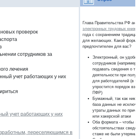
Глава Правительства РФ ано
электронных трудовых книже
ановых проверок
года с сохранением традици
аспорта
для желающих. Какой форма
з
предпочтителен для вас?
ьнении сотрудников за
Электронный, он удобне
сотрудников (например,
ого лечения
подавать сведения о тр
деятельности при получе
онный учет работающих у них
для работодателей (в ча
упростится порядок вза
ириться
ПФР)
Бумажный, так как ника
база данных не исключ
утраты данных по причи
ный учет работающих у них
или хакерской атаки
Оба формата – чтобы ни
обстоятельствах сведен
езработным, переселяющимся в
стаже не были утеряны