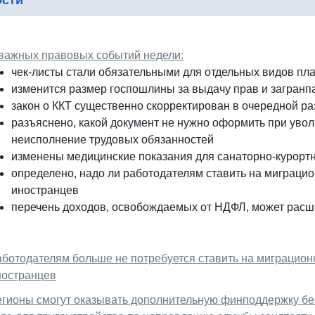
ости
 важных правовых событий недели:
чек-листы стали обязательными для отдельных видов пл
изменится размер госпошлины за выдачу прав и загранп
закон о ККТ существенно скорректирован в очередной ра
разъяснено, какой документ не нужно оформить при увол
неисполнение трудовых обязанностей
изменены медицинские показания для санаторно-курортн
определено, надо ли работодателям ставить на миграци
иностранцев
перечень доходов, освобождаемых от НДФЛ, может расш
аботодателям больше не потребуется ставить на миграцион
ностранцев
егионы смогут оказывать дополнительную финподдержку б