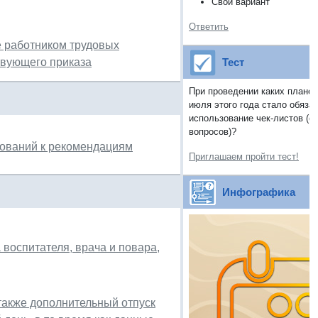
Свой вариант
Ответить
е работником трудовых
твующего приказа
Тест
При проведении каких планов
июля этого года стало обяза
использование чек-листов (с
вопросов)?
ебований к рекомендациям
Приглашаем пройти тест!
Инфографика
воспитателя, врача и повара,
 также дополнительный отпуск