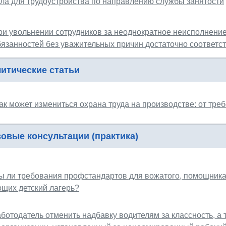
ела для трудоустройства по направлению службы занятости
ри увольнении сотрудников за неоднократное неисполнени
бязанностей без уважительных причин достаточно соответс
итические статьи
ак может измениться охрана труда на производстве: от тр
овые консультации (практика)
ы ли требования профстандартов для вожатого, помощника 
щих детский лагерь?
ботодатель отменить надбавку водителям за классность, а