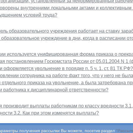
 организации, установленный за ненормированный рабочий 
говорены внутренними локальными актами и коллективным 
худшением условий труда?
ль образовательного учреждения работает на ставку зара
 образовательное учреждение в дни, когда в расписании от
ции используется унифицированная форма приказа о прекр
я постановлением Госкомстата России от 05.01.2004 N 1 (
 оформляется увольнение в порядке п. 5 ч. 1. ст. 81 ТК Р
овлении сотрудника на работе факт того, что у него не бы
 отдельного приказа на увольнение, а была затребована пр
и работника к дисциплинарной ответственности?
 производит выплаты работникам по классу вредности 3.1
ности 3.2. Как при этом изменятся выплаты?
араметры получения рассылки Вы можете, посетив раздел
"Рассыл