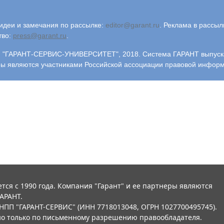
деи и замечания по рассылке:
editor@garant.ru
.
Реклама в рассыл
тво:
press@garant.ru
.
"ГАРАНТ-СЕРВИС-УНИВЕРСИТЕТ", 2018. Система ГАРАНТ выпускает
ры являются участниками Российской ассоциации правовой инфор
тся с 1990 года. Компания "Гарант" и ее партнеры являются
АРАНТ.
НПП "ГАРАНТ-СЕРВИС" (ИНН 7718013048, ОГРН 1027700495745).
о только по письменному разрешению правообладателя.