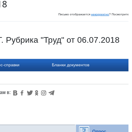
18
Письмо отображается
некорректно
? Посмотрите и
 Рубрика "Труд" от 06.07.2018
с-справки
Бланки документов
ам в:
Опрос