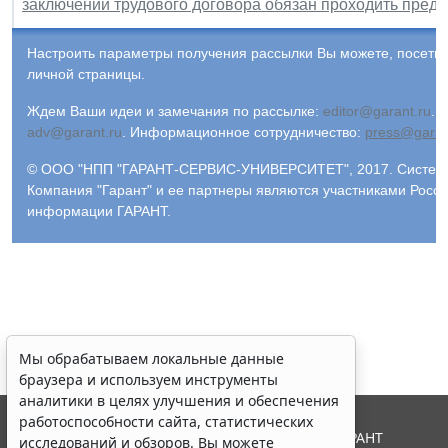
заключении трудового договора обязан проходить пред
Настроить параметры получения рассылки Вы можете, посети
личной страницы.
Ждем Ваши идеи и замечания по рассылке:
editor@garant.ru
.
Р
adv@garant.ru
.
Информационное сотрудничество:
press@garan
© ООО "НПП "ГАРАНТ-СЕРВИС-УНИВЕРСИТЕТ", 2017. Система 
Компания "Гарант" и ее партнеры являются участниками Росс
информации ГАРАНТ.
Мы обрабатываем локальные данные
браузера и используем инструменты
аналитики в целях улучшения и обеспечения
работоспособности сайта, статистических
© ООО "НПП "ГАРАНТ-СЕРВИС", 2026. Система ГАРАНТ
исследований и обзоров. Вы можете