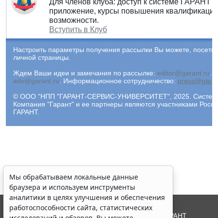
Для членов клуба: доступ к системе ГАРАНТ 
приложение, курсы повышения квалификации 
возможности.
Вступить в Клуб
Настроить параметры получения рассылки Вы можете, посети
личной страницы.
Ждем Ваши идеи и замечания по рассылке:
editor@garant.ru
.
Р
adv@garant.ru
.
Информационное сотрудничество:
press@garan
© ООО "НПП "ГАРАНТ-СЕРВИС-УНИВЕРСИТЕТ", 2025. Система 
Компания "Гарант" и ее партнеры являются участниками Рос
ГАРАНТ.
Мы обрабатываем локальные данные
браузера и используем инструменты
аналитики в целях улучшения и обеспечения
работоспособности сайта, статистических
© ООО "НПП "ГАРАНТ-СЕРВИС", 2026. Система ГАРАНТ
исследований и обзоров. Вы можете