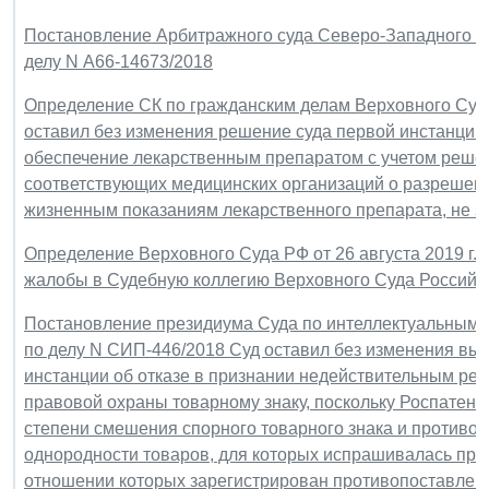
Постановление Арбитражного суда Северо-Западного окру
делу N А66-14673/2018
Определение СК по гражданским делам Верховного Суда Р
оставил без изменения решение суда первой инстанции 
обеспечение лекарственным препаратом с учетом реше
соответствующих медицинских организаций о разрешен
жизненным показаниям лекарственного препарата, не з
Определение Верховного Суда РФ от 26 августа 2019 г.
жалобы в Судебную коллегию Верховного Суда Российс
Постановление президиума Суда по интеллектуальным п
по делу N СИП-446/2018 Суд оставил без изменения вы
инстанции об отказе в признании недействительным реш
правовой охраны товарному знаку, поскольку Роспатент
степени смешения спорного товарного знака и противоп
однородности товаров, для которых испрашивалась пра
отношении которых зарегистрирован противопоставлен