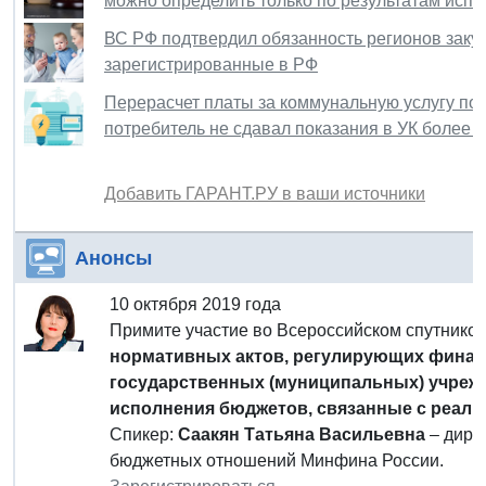
можно определить только по результатам исп
ВС РФ подтвердил обязанность регионов закуп
зарегистрированные в РФ
Перерасчет платы за коммунальную услугу по
потребитель не сдавал показания в УК более 
Добавить ГАРАНТ.РУ в ваши источники
Анонсы
10 октября 2019 года
Примите участие во Всероссийском спутник
нормативных актов, регулирующих финан
государственных (муниципальных) учреж
исполнения бюджетов, связанные с реал
Спикер:
Саакян Татьяна Васильевна
– дире
бюджетных отношений Минфина России.