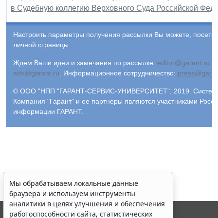
в Судебную коллегию Верховного Суда Российской Фед
Настроить параметры получения рассылки Вы можете, посети
личной страницы.
Ждем Ваши идеи и замечания по рассылке:
editor@garant.ru
.
Р
adv@garant.ru
.
Информационное сотрудничество:
press@garan
© ООО "НПП "ГАРАНТ-СЕРВИС-УНИВЕРСИТЕТ", 2019. Система 
Компания "Гарант" и ее партнеры являются участниками Росс
информации ГАРАНТ.
Мы обрабатываем локальные данные
браузера и используем инструменты
аналитики в целях улучшения и обеспечения
работоспособности сайта, статистических