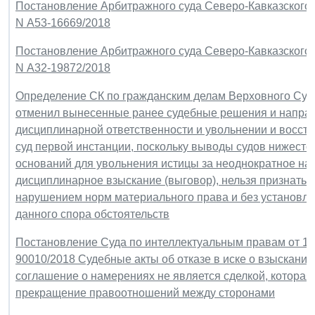
Постановление Арбитражного суда Северо-Кавказского ок
N А53-16669/2018
Постановление Арбитражного суда Северо-Кавказского ок
N А32-19872/2018
Определение СК по гражданским делам Верховного Суда Р
отменил вынесенные ранее судебные решения и направи
дисциплинарной ответственности и увольнении и восста
суд первой инстанции, поскольку выводы судов нижесто
оснований для увольнения истицы за неоднократное на
дисциплинарное взыскание (выговор), нельзя признать 
нарушением норм материального права и без установл
данного спора обстоятельств
Постановление Суда по интеллектуальным правам от 13 
90010/2018 Судебные акты об отказе в иске о взыскании
соглашение о намерениях не является сделкой, которая
прекращение правоотношений между сторонами