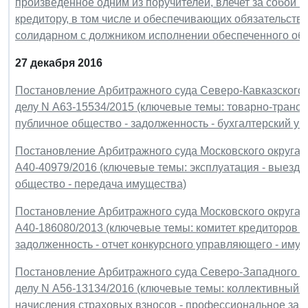
произведенное одним из поручителей, влечет за собой 
кредитору, в том числе и обеспечивающих обязательство
солидарном с должником исполнении обеспеченного об
27 декабря 2016
Постановление Арбитражного суда Северо-Кавказского ок
делу N А63-15534/2015 (ключевые темы: товарно-транспо
публичное общество - задолженность - бухгалтерский уче
Постановление Арбитражного суда Московского округа от
А40-40979/2016 (ключевые темы: эксплуатация - выездн
общество - передача имущества)
Постановление Арбитражного суда Московского округа от
А40-186080/2013 (ключевые темы: комитет кредиторов -
задолженность - отчет конкурсного управляющего - иму
Постановление Арбитражного суда Северо-Западного окр
делу N А56-13134/2016 (ключевые темы: коллективный до
начисления страховых взносов - профессиональное заб