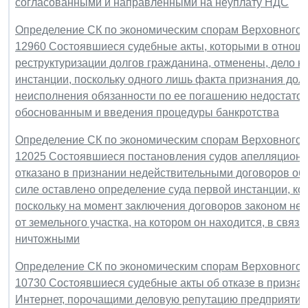
согласованными и направленными на неуплату НДС
Определение СК по экономическим спорам Верховного Су
12960 Состоявшиеся судебные акты, которыми в отнош
реструктуризации долгов гражданина, отменены, дело н
инстанции, поскольку одного лишь факта признания до
неисполнения обязанности по ее погашению недостаточ
обоснованным и введения процедуры банкротства
Определение СК по экономическим спорам Верховного Су
12025 Состоявшиеся постановления судов апелляционн
отказано в признании недействительными договоров об
силе оставлено определение суда первой инстанции, к
поскольку на момент заключения договоров законом не 
от земельного участка, на котором он находится, в связ
ничтожными
Определение СК по экономическим спорам Верховного Су
10730 Состоявшиеся судебные акты об отказе в признан
Интернет, порочащими деловую репутацию предприятия