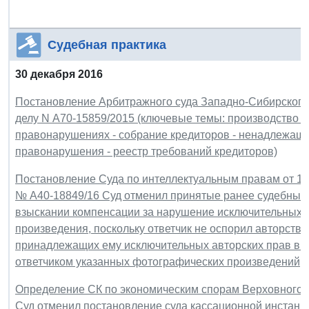
Судебная практика
30 декабря 2016
Постановление Арбитражного суда Западно-Сибирского ок
делу N А70-15859/2015 (ключевые темы: производство 
правонарушениях - собрание кредиторов - ненадлежаще
правонарушения - реестр требований кредиторов)
Постановление Суда по интеллектуальным правам от 19 
№ А40-18849/16 Суд отменил принятые ранее судебные 
взыскании компенсации за нарушение исключительных 
произведения, поскольку ответчик не оспорил авторство
принадлежащих ему исключительных авторских прав в р
ответчиком указанных фотографических произведений
Определение СК по экономическим спорам Верховного Су
Суд отменил постановление суда кассационной инстанци