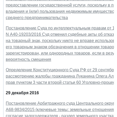
предоставлении государственной услуги, поскольку в 
владения и (или) пользования недвижимым имуществом 
среднего предпринимательства
Постановление Суда по интеллектуальным правам от 13 
N А40-19203/2016 Суд отменил судебные акты об отказе 
на товарный знак, поскольку никто не вправе использо
его товарным знаком обозначения в отношении товаров
зарегистрирован, или однородных товаров, если в резул
вероятность смешения
Определение Конституционного Суда РФ от 29 сентября 2
рассмотрению жалобы гражданина Луканина Олега Альб
прав пунктом 3 части второй статьи 60 Уголовно-проце
29 декабря 2016
Постановление Арбитражного суда Центрального округа о
А68-9834/2015 (ключевые темы: земельные отношения - и
согласие залогодержателя - раздел земельного участка)