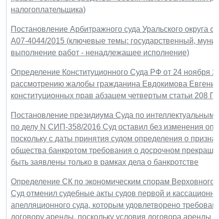
налогоплательщика)
Постановление Арбитражного суда Уральского округа от 
А07-4044/2015 (ключевые темы: государственный, муници
выполнение работ - ненадлежащее исполнение)
Определение Конституционного Суда РФ от 24 ноября 201
рассмотрению жалобы гражданина Евдокимова Евгения
конституционных прав абзацем четвертым статьи 208 Г
Постановление президиума Суда по интеллектуальным п
по делу N СИП-358/2016 Суд оставил без изменения опр
поскольку с даты принятия судом определения о призн
общества банкротом требования о досрочном прекращен
быть заявлены только в рамках дела о банкротстве
Определение СК по экономическим спорам Верховного С
Суд отменил судебные акты судов первой и кассационно
апелляционного суда, которым удовлетворено требован
договору аренды, поскольку условия договора аренды сп