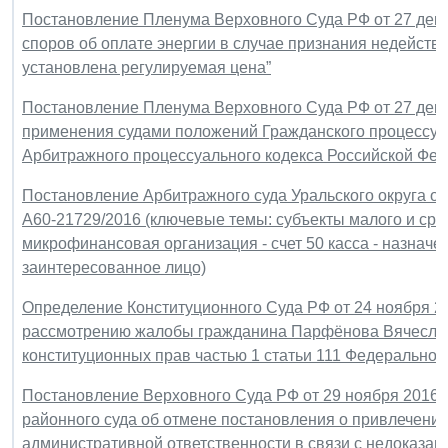
Постановление Пленума Верховного Суда РФ от 27 дека
споров об оплате энергии в случае признания недейств
установлена регулируемая цена”
Постановление Пленума Верховного Суда РФ от 27 декаб
применения судами положений Гражданского процессуа
Арбитражного процессуального кодекса Российской Фед
Постановление Арбитражного суда Уральского округа от 
А60-21729/2016 (ключевые темы: субъекты малого и сре
микрофинансовая организация - счет 50 касса - назначе
заинтересованное лицо)
Определение Конституционного Суда РФ от 24 ноября 201
рассмотрению жалобы гражданина Парфёнова Вячесла
конституционных прав частью 1 статьи 111 Федеральног
Постановление Верховного Суда РФ от 29 ноября 2016 г
районного суда об отмене постановления о привлечении
административной ответственности в связи с недоказан