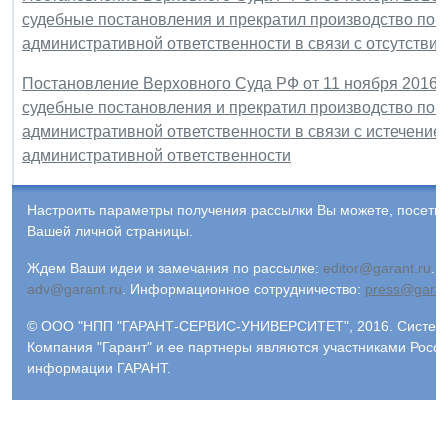
судебные постановления и прекратил производство по д
административной ответственности в связи с отсутств
Постановление Верховного Суда РФ от 11 ноября 2016 г
судебные постановления и прекратил производство по д
административной ответственности в связи с истечение
административной ответственности
Настроить параметры получения рассылки Вы можете, посети
Вашей личной страницы.
Ждем Ваши идеи и замечания по рассылке:
editor@garant.ru
.
Р
adv@garant.ru
.
Информационное сотрудничество:
press@garan
© ООО "НПП "ГАРАНТ-СЕРВИС-УНИВЕРСИТЕТ", 2016. Система 
Компания "Гарант" и ее партнеры являются участниками Росс
информации ГАРАНТ.