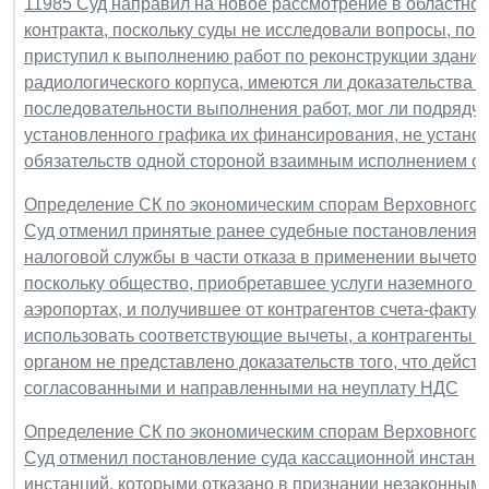
11985 Суд направил на новое рассмотрение в областной
контракта, поскольку суды не исследовали вопросы, по
приступил к выполнению работ по реконструкции здания 
радиологического корпуса, имеются ли доказательства с
последовательности выполнения работ, мог ли подрядч
установленного графика их финансирования, не устано
обязательств одной стороной взаимным исполнением об
Определение СК по экономическим спорам Верховного Су
Суд отменил принятые ранее судебные постановления 
налоговой службы в части отказа в применении вычетов
поскольку общество, приобретавшее услуги наземного 
аэропортах, и получившее от контрагентов счета-факт
использовать соответствующие вычеты, а контрагенты 
органом не представлено доказательств того, что дейст
согласованными и направленными на неуплату НДС
Определение СК по экономическим спорам Верховного Су
Суд отменил постановление суда кассационной инстанци
инстанций, которыми отказано в признании незаконным 