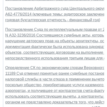
Постановление Арбитражного суда Центрального округа о
А62-4776/2014 (ключевые темы: аудиторское заключение 
годовая бухгалтерская отчетность - финансовый год)
Постановление Суда по интеллектуальным правам от 22 
N А32-3236/2016 Состоявшиеся судебные акты, которым
нарушение авторских прав на объекты архитектуры, ост
документация фактически была использована однократн
объектов, соответствующих договорам на выполнение пр
непосредственного использования третьим лицам для с
Определение СК по экономическим спорам Верховного Су
11189 Суд отменил принятые ранее судебные постанов
налоговой службы в части отказа в применении вычетов
поскольку общество, приобретавшее услуги наземного 
аэропортах, и получившее от контрагентов счета-факт
использовать соответствующие вычеты, а контрагенты 
органом не представлено доказательств того, что дейст