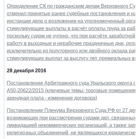
Определение СК по гражданским делам Верховного Суда 
отменил принятые ранее судебные постановления и нап
инстанции дело о возложении на уполномоченный орган
стимулирующие выплаты в расчёт оплаты труда за рабо
поскольку судом не учтено, что при расчёте заработной
работу в выходные и нерабочие праздничные дни, опла
исключительно из полуторного или двойного оклада раб
стимулирующих выплат за выслугу лет, премиальных вы
28 декабря 2016
Постановление Арбитражного суда Уральского округа от 
А50-20622/2015 (ключевые темы: торговые помещения - 
арендная плата - изменение договора)
Постановление Пленума Верховного Суда РФ от 27 декаб
возникающих при рассмотрении судами дел, связанных 
ликвидацией некоммерческих организаций, а также зап
религиозных объединений, не являющихся юридическим