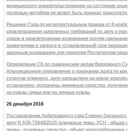
медицинского освидетельствования на состояние опьяне
поскольку мотоблок не может быть признан транспортн
Решение Суда по интеллектуальным правам от 8 ноября 
удовлетворении заявленных требований по делу о приз
отказе в удовлетворении возражения против признания 
заявителями в запросе в установленный срок запрошен
законным основанием для принятия Роспатентом решен
Определение СК по гражданским делам Верховного Суда 
Апелляционное определение о признании долга по кре
супругов отменено, дело направлено на новое апелляци
установлено, потрачены денежные средства, полученны
на нужды семьи или на личные нужды
26 декабря 2016
Постановление Арбитражного суда Северо-Западного окр
делу N А56-75849/2015 (ключевые темы: УСН - общая с
права - основные средства - объект налогообложения д