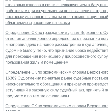
страховых взносов в связи с невключением в базу вып
работникам при их увольнении по соглашению сторон, о
поскольку указанные выплаты носят компенсационный ха
облагаемую страховыми взносами
Определение СК по гражданским делам Верховного Суда 
отменил апелляционное определение о признании дого
и направил дело на новое рассмотрение в суд апелляц
судом не было учтено, что признание брака недействи
для прекращения возникшего у добросовестного супруга
пользования жилым помещением
Определение СК по экономическим спорам Верховного Су
16369 Суд отменил принятые ранее судебные постановл
неосновательного обогащения и прекратил производство 
вступивший в законную силу судебный акт, принятый по 
предмете и по тем же основаниям
Определение СК по экономическим спорам Верховного Су