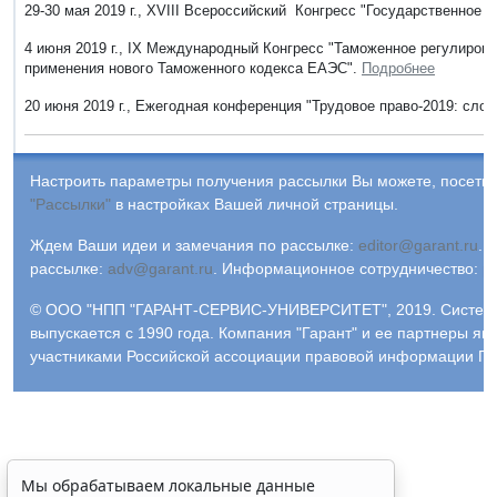
29-30 мая 2019 г., ХVIII Всероссийский Конгресс "Государственное
4 июня 2019 г., IX Международный Конгресс "Таможенное регулиров
применения нового Таможенного кодекса ЕАЭС".
Подробнее
20 июня 2019 г., Ежегодная конференция "Трудовое право-2019: сло
Настроить параметры получения рассылки Вы можете, посетив
"Рассылки"
в настройках Вашей личной страницы.
Ждем Ваши идеи и замечания по рассылке:
editor@garant.ru
.
Р
рассылке:
adv@garant.ru
.
Информационное сотрудничество:
p
© ООО "НПП "ГАРАНТ-СЕРВИС-УНИВЕРСИТЕТ", 2019. Систем
выпускается с 1990 года. Компания "Гарант" и ее партнеры яв
участниками Российской ассоциации правовой информации ГА
Мы обрабатываем локальные данные