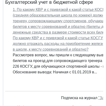
Бухгалтерский учет в бюджетной сфере
1. По какому КВР и с привязкой к какой статье КО
(средняя образовательная школа по хоккею) должн
тренеру, сопровождающему спортсменов, обучающи
билетов к месту соревнований и обратно (билеты дл
денежные средства в размере стоимости всех билет
По какому КВР и с привязкой к какой статье КОСГУ
должно отражать расходы на приобретение железн
в школе, к месту соревнований и обратно?
Рассмотрев вопрос, мы пришли к следующему выво
билетов на проезд для сопровождающего тренера от
226 КОСГУ, для обучающихся спортивной школы - по
Обоснование вывода: Начиная с 01.01.2019 в...
Подписка на журнал
"Зак