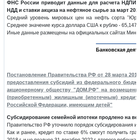
ФНС России приводит данные для расчета НДПИ в
НДД и ставки акциза на нефтяное сырье за март 2019
Средний уровень мировых цен на нефть сорта "Юрал
Среднее значение курса доллара США к рублю - 65,1476.
Иные данные размещены на официальных сайтах Минэк
Банковская деят
Постановление Правительства РФ от 28 марта 2019 
предоставления субсидий из федерального бюдже
акционерному обществу "ДОМ.РФ" на возмещени
(приобретенным) жилищным (ипотечным) кредита
Российской Федерации, имеющим детей"
Субсидирование семейной ипотеки продлено на вес
Правительство РФ уточнило порядок субсидирования ипо
Как и ранее, кредит по ставке 6% смогут получить гр
2018 г. и не позднее 31 декабря 2022 г. второго ребенка