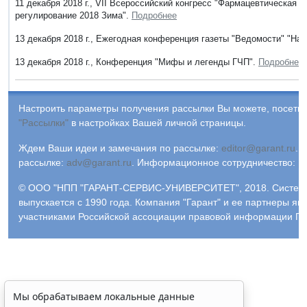
11 декабря 2018 г., VII Всероссийский конгресс "Фармацевтическая
регулирование 2018 Зима".
Подробнее
13 декабря 2018 г., Ежегодная конференция газеты "Ведомости" "Нал
13 декабря 2018 г., Конференция "Мифы и легенды ГЧП".
Подробнее
Настроить параметры получения рассылки Вы можете, посетив
"Рассылки"
в настройках Вашей личной страницы.
Ждем Ваши идеи и замечания по рассылке:
editor@garant.ru
.
Р
рассылке:
adv@garant.ru
.
Информационное сотрудничество:
p
© ООО "НПП "ГАРАНТ-СЕРВИС-УНИВЕРСИТЕТ", 2018. Систем
выпускается с 1990 года. Компания "Гарант" и ее партнеры яв
участниками Российской ассоциации правовой информации ГА
Мы обрабатываем локальные данные