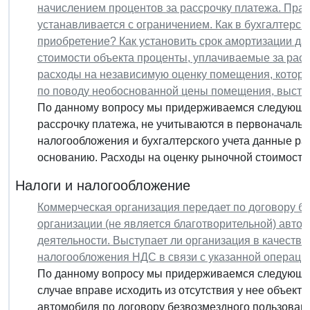
начислением процентов за рассрочку платежа. Прав
устанавливается с ограничением. Как в бухгалтерск
приобретение? Как установить срок амортизации д
стоимости объекта проценты, уплачиваемые за расс
расходы на независимую оценку помещения, которы
по поводу необоснованной цены помещения, выст
По данному вопросу мы придерживаемся следующей
рассрочку платежа, не учитываются в первоначаль
налогообложения и бухгалтерского учета данные р
основанию. Расходы на оценку рыночной стоимости 
Налоги и налогообложение
Коммерческая организация передает по договору б
организации (не является благотворительной) авто
деятельности. Выступает ли организация в качестве
налогообложения НДС в связи с указанной операци
По данному вопросу мы придерживаемся следующей
случае вправе исходить из отсутствия у нее объек
автомобиля по договору безвозмездного пользован