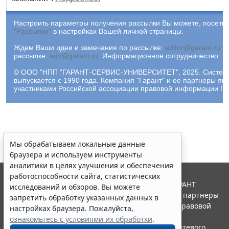
Настроить параметры получения рассылки Вы можете, посетив
"Рассылки"
в настройках Вашей личной страницы.
Ждем Ваши идеи и замечания по рассылке:
editor@garant.ru
.
Р
рассылке:
adv@garant.ru
.
Информационное сотрудничество:
p
© ООО "НПП "ГАРАНТ-СЕРВИС-УНИВЕРСИТЕТ", 2025. Систем
выпускается с 1990 года. Компания "Гарант" и ее партнеры яв
участниками Российской ассоциации правовой информации ГА
Мы обрабатываем локальные данные
браузера и используем инструменты
аналитики в целях улучшения и обеспечения
работоспособности сайта, статистических
© ООО "НПП "ГАРАНТ-СЕРВИС", 2026. Система ГАРАНТ
исследований и обзоров. Вы можете
выпускается с 1990 года. Компания "Гарант" и ее партнеры
запретить обработку указанных данных в
являются участниками Российской ассоциации правовой
настройках браузера. Пожалуйста,
информации ГАРАНТ.
ознакомьтесь с условиями их обработки
.
Портал ГАРАНТ.РУ зарегистрирован в качестве сетевого