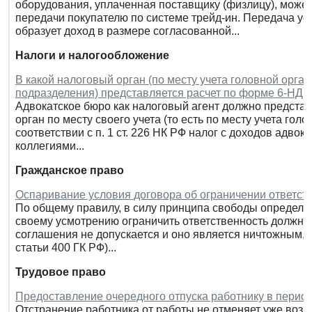
оборудования, уплаченная поставщику (физлицу), может 
передачи покупателю по системе трейд-ин. Передача ус
образует доход в размере согласованной...
Налоги и налогообложение
В какой налоговый орган (по месту учета головной орга
подразделения) представляется расчет по форме 6-НДФ
Адвокатское бюро как налоговый агент должно предста
орган по месту своего учета (то есть по месту учета го
соответствии с п. 1 ст. 226 НК РФ налог с доходов адво
коллегиями...
Гражданское право
Оспаривание условия договора об ограничении ответст
По общему правилу, в силу принципа свободы определе
своему усмотрению ограничить ответственность должника 
соглашения не допускается и оно является ничтожным, 
статьи 400 ГК РФ)...
Трудовое право
Предоставление очередного отпуска работнику в период
Отстранение работника от работы не отменяет уже возн