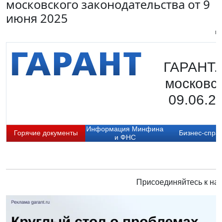
московского законодательства от 9
июня 2025
Пи
ГАРАНТ.
московск
09.06.2
Информация Минфина
Горячие документы
Бизнес-спра
и ФНС
Присоединяйтесь к нам