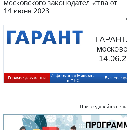
московского законодательства от
14 июня 2023
Пи
ГАРАНТ.
московск
14.06.2
Информация Минфина
Горячие документы
Бизнес-спра
и ФНС
Присоединяйтесь к нам