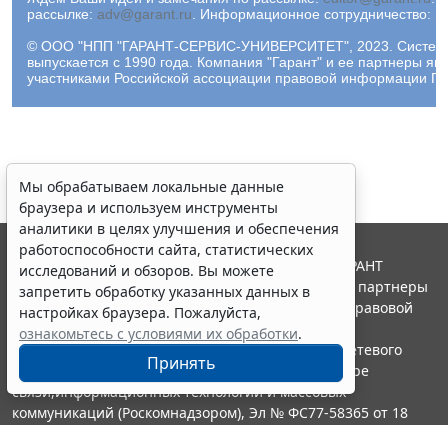
рассылке:
adv@garant.ru
.
Информационное сотрудничество:
p
© ООО "НПП "ГАРАНТ-СЕРВИС-УНИВЕРСИТЕТ", 2023. Систем
выпускается с 1990 года. Компания "Гарант" и ее партнеры яв
участниками Российской ассоциации правовой информации ГА
Мы обрабатываем локальные данные
браузера и используем инструменты
аналитики в целях улучшения и обеспечения
работоспособности сайта, статистических
© ООО "НПП "ГАРАНТ-СЕРВИС", 2026. Система ГАРАНТ
исследований и обзоров. Вы можете
выпускается с 1990 года. Компания "Гарант" и ее партнеры
запретить обработку указанных данных в
являются участниками Российской ассоциации правовой
настройках браузера. Пожалуйста,
информации ГАРАНТ.
ознакомьтесь с условиями их обработки
.
Портал ГАРАНТ.РУ зарегистрирован в качестве сетевого
Принять
издания Федеральной службой по надзору в сфере
связи,информационных технологий и массовых
коммуникаций (Роскомнадзором), Эл № ФС77-58365 от 18
июня 2014 года.