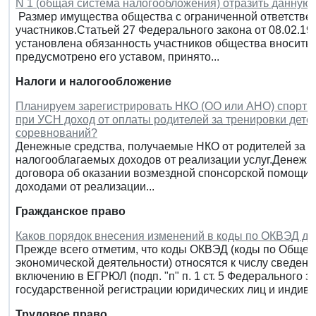
N 1 (общая система налогообложения) отразить данную
Размер имущества общества с ограниченной ответствен
участников.Статьей 27 Федерального закона от 08.02.199
установлена обязанность участников общества вносить 
предусмотрено его уставом, принято...
Налоги и налогообложение
Планируем зарегистрировать НКО (ОО или АНО) спортив
при УСН доход от оплаты родителей за тренировки дете
соревнований?
Денежные средства, получаемые НКО от родителей за тр
налогооблагаемых доходов от реализации услуг.Денежны
договора об оказании возмездной спонсорской помощи (
доходами от реализации...
Гражданское право
Каков порядок внесения изменений в коды по ОКВЭД д
Прежде всего отметим, что коды ОКВЭД (коды по Обще
экономической деятельности) относятся к числу сведен
включению в ЕГРЮЛ (подп. "п" п. 1 ст. 5 Федерального з
государственной регистрации юридических лиц и индиви
Трудовое право