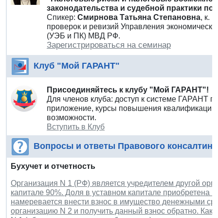
законодательства и судебной практики по
Спикер:
Смирнова Татьяна Степановна
, к.
проверок и ревизий Управления экономическо
(УЭБ и ПК) МВД РФ.
Зарегистрироваться на семинар
Клуб "Мой ГАРАНТ"
Присоединяйтесь к клубу "Мой ГАРАНТ"!
Для членов клуба: доступ к системе ГАРАНТ п
приложение, курсы повышения квалификации 
возможности.
Вступить в Клуб
Вопросы и ответы Правового консалтинг
Бухучет и отчетность
Организация N 1 (РФ) является учредителем другой орга
капитале 90%. Доля в уставном капитале приобретена в 
намеревается внести взнос в имущество денежными сре
организацию N 2 и получить данный взнос обратно. Как 