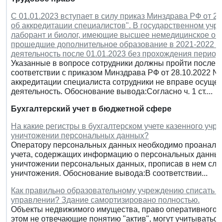
С 01.01.2023 вступает в силу приказ Минздрава РФ от 
об аккредитации специалистов". В государственном уч
лаборант и биолог, имеющие высшее немедицинское обр
прошедшие дополнительное образование в 2021-2022 гг
деятельность после 01.01.2023 без прохождения период
Указанные в вопросе сотрудники должны пройти после 
соответствии с приказом Минздрава РФ от 28.10.2022 N 
аккредитации специалиста сотрудники не вправе осуще
деятельность. Обоснование вывода:Согласно ч. 1 ст....
Бухгалтерский учет в бюджетной сфере
На какие регистры в бухгалтерском учете казенного учр
уничтожении персональных данных?
Оператору персональных данных необходимо проанализи
учета, содержащих информацию о персональных данных 
уничтожении персональных данных, прописав в нем случ
уничтожения. Обоснование вывода:В соответствии...
Как правильно образовательному учреждению списать 
управлении? Здание самортизировано полностью.
Объекты недвижимого имущества, право оперативного у
этом не отвечающие понятию "актив", могут учитыватьс