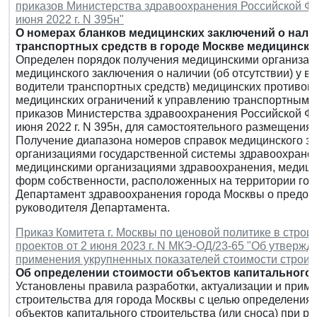
приказов Министерства здравоохранения Российской Феде
июня 2022 г. N 395н"
О номерах бланков медицинских заключений о налич
транспортных средств в городе Москве медицински
Определен порядок получения медицинскими организац
медицинского заключения о наличии (об отсутствии) у в
водители транспортных средств) медицинских противоп
медицинских ограничений к управлению транспортными
приказов Министерства здравоохранения Российской Феде
июня 2022 г. N 395н, для самостоятельного размещения 
Получение диапазона номеров справок медицинского з
организациями государственной системы здравоохране
медицинскими организациями здравоохранения, медици
форм собственности, расположенных на территории го
Департамент здравоохранения города Москвы о предос
руководителя Департамента.
Приказ Комитета г. Москвы по ценовой политике в строи
проектов от 2 июня 2023 г. N МКЭ-ОД/23-65 "Об утвержд
применения укрупненных показателей стоимости строит
Об определении стоимости объектов капитального 
Установлены правила разработки, актуализации и прим
строительства для города Москвы с целью определения 
объектов капитального строительства (или сноса) при 