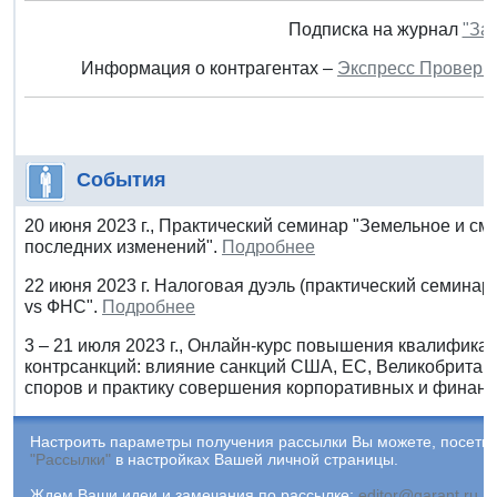
Подписка на журнал
"За
Информация о контрагентах –
Экспресс Проверк
События
20 июня 2023 г., Практический семинар "Земельное и с
последних изменений".
Подробнее
22 июня 2023 г. Налоговая дуэль (практический семина
vs ФНС".
Подробнее
3 – 21 июля 2023 г., Онлайн-курс повышения квалифика
контрсанкций: влияние санкций США, ЕС, Великобритан
споров и практику совершения корпоративных и финанс
Настроить параметры получения рассылки Вы можете, посетив
"Рассылки"
в настройках Вашей личной страницы.
Ждем Ваши идеи и замечания по рассылке:
editor@garant.ru
.
Р