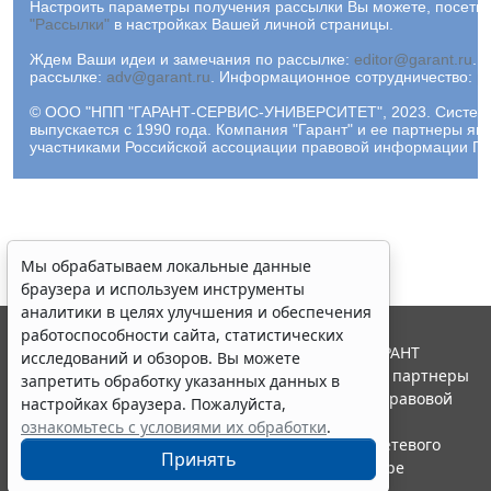
Настроить параметры получения рассылки Вы можете, посетив
"Рассылки"
в настройках Вашей личной страницы.
Ждем Ваши идеи и замечания по рассылке:
editor@garant.ru
.
Р
рассылке:
adv@garant.ru
.
Информационное сотрудничество:
p
© ООО "НПП "ГАРАНТ-СЕРВИС-УНИВЕРСИТЕТ", 2023. Систем
выпускается с 1990 года. Компания "Гарант" и ее партнеры яв
участниками Российской ассоциации правовой информации ГА
Мы обрабатываем локальные данные
браузера и используем инструменты
аналитики в целях улучшения и обеспечения
работоспособности сайта, статистических
© ООО "НПП "ГАРАНТ-СЕРВИС", 2026. Система ГАРАНТ
исследований и обзоров. Вы можете
выпускается с 1990 года. Компания "Гарант" и ее партнеры
запретить обработку указанных данных в
являются участниками Российской ассоциации правовой
настройках браузера. Пожалуйста,
информации ГАРАНТ.
ознакомьтесь с условиями их обработки
.
Портал ГАРАНТ.РУ зарегистрирован в качестве сетевого
Принять
издания Федеральной службой по надзору в сфере
связи,информационных технологий и массовых