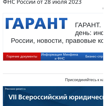
ФНС России от 28 июля 2023
Пи
ГАРАНТ. Г
день: ин
России, новости, правовые ко
Информация Минфина
Горячие документы
Бизнес-спра
и ФНС
Присоединяйтесь к нам