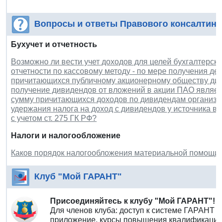
Вопросы и ответы Правового консалтинг
Бухучет и отчетность
Возможно ли вести учет доходов для целей бухгалтерск
отчетности по кассовому методу - по мере получения де
причитающихся публичному акционерному обществу див
получение дивидендов от вложений в акции ПАО являет
сумму причитающихся доходов по дивидендам организац
удержания налога на доход с дивидендов у источника 
с учетом ст. 275 ГК РФ?
Налоги и налогообложение
Каков порядок налогообложения материальной помощи,
Клуб "Мой ГАРАНТ"
Присоединяйтесь к клубу "Мой ГАРАНТ"!
Для членов клуба: доступ к системе ГАРАНТ 
приложение, курсы повышения квалификации 