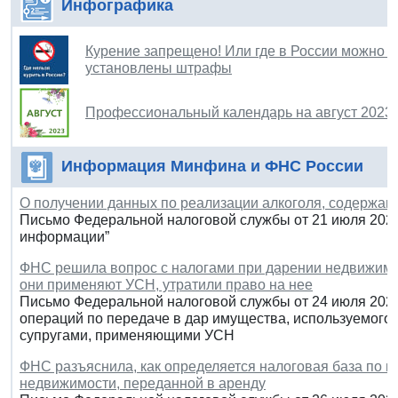
Инфографика
Курение запрещено! Или где в России можно к
установлены штрафы
Профессиональный календарь на август 2023 
Информация Минфина и ФНС России
О получении данных по реализации алкоголя, содержащ
Письмо Федеральной налоговой службы от 21 июля 2023
информации”
ФНС решила вопрос с налогами при дарении недвижимос
они применяют УСН, утратили право на нее
Письмо Федеральной налоговой службы от 24 июля 2023
операций по передаче в дар имущества, используемого
супругами, применяющими УСН
ФНС разъяснила, как определяется налоговая база по н
недвижимости, переданной в аренду