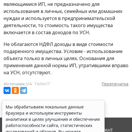
являющимися ИП, не предназначено для
использования в личных, семейных или домашних
нуждах и используется в предпринимательской
деятельности, то стоимость такого имущества
включается в состав доходов по УСН.
Не облагаются НДФЛ доходы в виде стоимости
подаренного имущества. Условие - использование
объекта только в личных целях. Основания для
применения данной нормы ИП, утратившими вправо
на УСН, отсутствуют.
Источник:
ИА "ГАРАНТ"
Перепечатка
Мы обрабатываем локальные данные
браузера и используем инструменты
аналитики в целях улучшения и обеспечения
работоспособности сайта, статистических
© ООО "НПП "ГАРАНТ-СЕРВИС", 2026. Система ГАРАНТ
исследований и обзоров. Вы можете