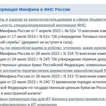
ормация Минфина и ФНС России
ль и надзор за налогоплательщиками в сфере бюджет
ьность специализированной инспекции ФНС
Минфина России от 7 апреля 2022 г. № 52н "О внесении и
ии от 17 июля 2014 г. N 61н "Об утверждении Типовых по
ой службы" (документ не вступил в силу)
ы по еврооблигациям в рублях: уточнено, какие доку
Минфина России от 26 июля 2022 г. N 316 “О внесении изм
ии от 24 июня 2022 г. N 245 "Об утверждении перечня до
ственных ценных бумаг Российской Федерации, номинальна
н алгоритм перечисления держателям еврооблигаций 
Минфина России от 26 июля 2022 г. N 315 “О внесении изм
ии от 22 июня 2022 г. N 240 "О временном порядке исполн
ской Федерации по государственным ценным бумагам Росси
 в иностранной валюте"
вые преимущества для ИТ-бизнеса распространяются 
офилировано в ИТ-компанию