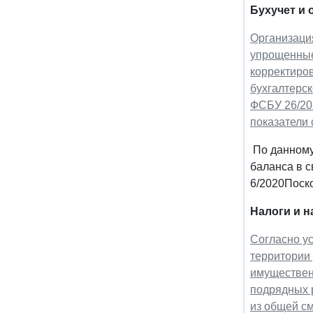
Бухучет и 
Организация
упрощенные
корректиров
бухгалтерск
ФСБУ 26/202
показатели 
По данному
баланса в 
6/2020Поско
Налоги и 
Согласно у
территории
имуществен
подрядных р
из общей см