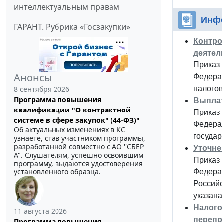
интеллектуальным правам
Инф
ГАРАНТ. Рубрика «Госзакупки»
Контро
деятел
Приказ 
Анонсы
Федерац
налогов
8 сентября 2026
Программа повышения
Выплат
квалификации "О контрактной
Приказ 
системе в сфере закупок" (44-ФЗ)"
Федерац
Об актуальных изменениях в КС
государ
узнаете, став участником программы,
разработанной совместно с АО ''СБЕР
Уточне
А". Слушателям, успешно освоившим
Приказ 
программу, выдаются удостоверения
установленного образца.
Федерац
Россий
указана
Налого
11 августа 2026
перепр
Программа повышения