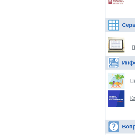
Сер
П
Инф
П
Ка
Вопр