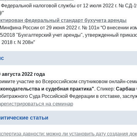
Федеральной налоговой службы от 12 июля 2022 г. № СД-19
@”
ктирован федеральный стандарт бухучета аренды
Минфина России от 29 июня 2022 г. № 101н “О внесении из
5/2018 "Бухгалтерский учет аренды", утвержденный приказ
 2018 г. N 208н”
нс
0 августа 2022 года
римите участие во Всероссийском спутниковом онлайн-се
аконодательства и судебная практика"
. Спикер:
Сарбаш 
рбитражного Суда Российской Федерации в отставке, засл
арегистрироваться на семинар
итические статьи
спертиза давности: можно ли установить дату создания док