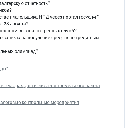
галтерскую отчетность?
нков?
естве плательщика НПД через портал госуслуг?
с 28 августа?
ройством вызова экстренных служб?
 о заявках на получение средств по кредитным
ольных олимпиад?
нды"
 гектарах, для исчисления земельного налога
 налоговые контрольные мероприятия