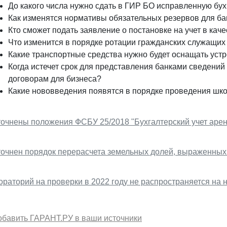
До какого числа нужно сдать в ГИР БО исправленную бух
Как изменятся нормативы обязательных резервов для ба
Кто сможет подать заявление о постановке на учет в кач
Что изменится в порядке ротации гражданских служащих 
Какие транспортные средства нужно будет оснащать уст
Когда истечет срок для представления банками сведений
договорам для бизнеса?
Какие нововведения появятся в порядке проведения шк
точнены положения ФСБУ 25/2018 "Бухгалтерский учет аре
точнен порядок перерасчета земельных долей, выраженных в
ораторий на проверки в 2022 году не распространяется на
обавить ГАРАНТ.РУ в ваши источники