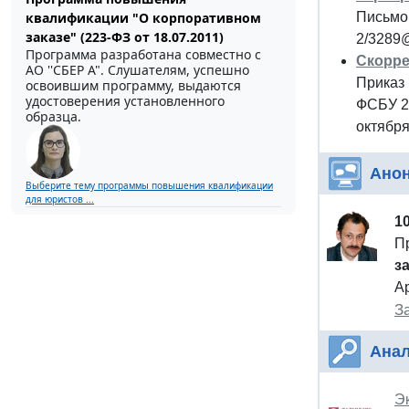
Письмо 
квалификации "О корпоративном
заказе" (223-ФЗ от 18.07.2011)
2/3289
Программа разработана совместно с
Скорре
АО ''СБЕР А". Слушателям, успешно
Приказ 
освоившим программу, выдаются
удостоверения установленного
ФСБУ 2
образца.
октября
Ано
Выберите тему программы повышения квалификации
для юристов ...
1
П
з
А
З
Анал
Эк