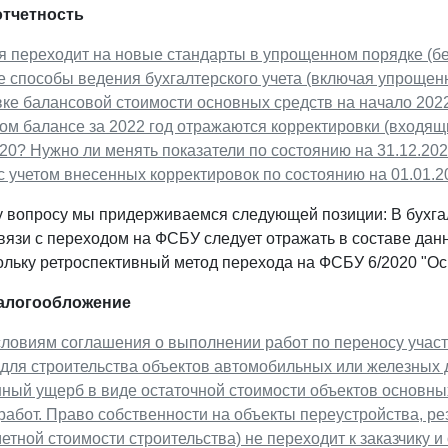
отчетность
 переходит на новые стандарты в упрощенном порядке (без
 способы ведения бухгалтерского учета (включая упрощенн
ке балансовой стоимости основных средств на начало 2022
ом балансе за 2022 год отражаются корректировки (входящ
0? Нужно ли менять показатели по состоянию на 31.12.2021
с учетом внесенных корректировок по состоянию на 01.01.2
 вопросу мы придерживаемся следующей позиции: В бухгалт
связи с переходом на ФСБУ следует отражать в составе да
льку ретроспективный метод перехода на ФСБУ 6/2020 "Осн
налогообложение
словиям соглашения о выполнении работ по переносу участ
 для строительства объектов автомобильных или железных 
ный ущерб в виде остаточной стоимости объектов основны
абот. Право собственности на объекты переустройства, ре
етной стоимости строительства) не переходит к заказчику и 