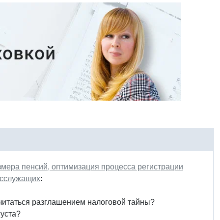
азмера пенсий, оптимизация процесса регистрации
госслужащих
:
считаться разглашением налоговой тайны?
густа?