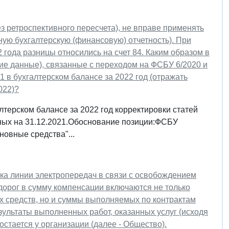
 ретроспективного пересчета), не вправе применять
ую бухгалтерскую (финансовую) отчетность). При
 года разницы относились на счет 84. Каким образом в
ие данные), связанные с переходом на ФСБУ 6/2020 и
 в бухгалтерском балансе за 2022 год (отражать
022)?
ерском балансе за 2022 год корректировки статей
нных на 31.12.2021.Обоснование позиции:ФСБУ
овные средства"...
ка линии электропередач в связи с освобождением
дорог в сумму компенсации включаются не только
х средств, но и суммы выполняемых по контрактам
зультаты выполненных работ, оказанных услуг (исходя
остается у организации (далее - Общество).