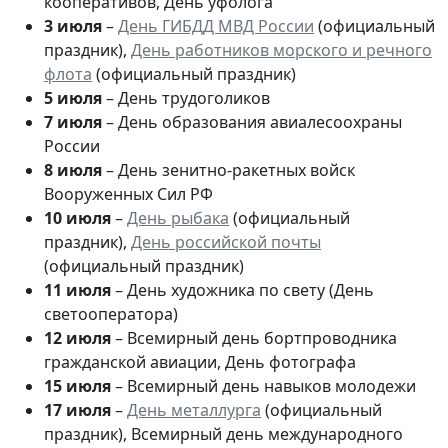
кооперативов, День уфолога
3 июля
–
День ГИБДД МВД России
(официальный
праздник),
День работников морского и речного
флота
(официальный праздник)
5 июля
– День трудоголиков
7 июля
– День образования авиалесоохраны
России
8 июля
– День зенитно-ракетных войск
Вооруженных Сил РФ
10 июля
–
День рыбака
(официальный
праздник),
День российской почты
(официальный праздник)
11 июля
– День художника по свету (День
светооператора)
12 июля
– Всемирный день бортпроводника
гражданской авиации, День фотографа
15 июля
– Всемирный день навыков молодежи
17 июля
–
День металлурга
(официальный
праздник), Всемирный день международного