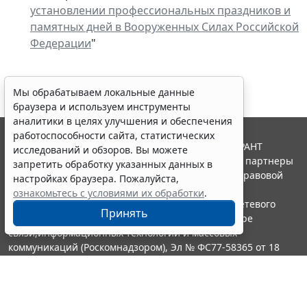
установлении профессиональных праздников и
памятных дней в Вооруженных Силах Российской
Федерации
"
Мы обрабатываем локальные данные
браузера и используем инструменты
аналитики в целях улучшения и обеспечения
работоспособности сайта, статистических
© ООО "НПП "ГАРАНТ-СЕРВИС", 2026. Система ГАРАНТ
исследований и обзоров. Вы можете
выпускается с 1990 года. Компания "Гарант" и ее партнеры
запретить обработку указанных данных в
являются участниками Российской ассоциации правовой
настройках браузера. Пожалуйста,
информации ГАРАНТ.
ознакомьтесь с условиями их обработки
.
Портал ГАРАНТ.РУ зарегистрирован в качестве сетевого
Принять
издания Федеральной службой по надзору в сфере
связи,информационных технологий и массовых
коммуникаций (Роскомнадзором), Эл № ФС77-58365 от 18
июня 2014 года.
16+