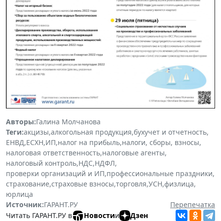
Авторы:
Галина Молчанова
Теги:
акцизы
,
алкогольная продукция
,
бухучет и отчетность
,
ЕНВД
,
ЕСХН
,
ИП
,
налог на прибыль
,
налоги, сборы, взносы
,
налоговая ответственность
,
налоговые агенты
,
налоговый контроль
,
НДС
,
НДФЛ
,
проверки организаций и ИП
,
профессиональные праздники
,
страхование
,
страховые взносы
,
торговля
,
УСН
,
физлица
,
юрлица
Источник:
ГАРАНТ.РУ
Перепечатка
Читать ГАРАНТ.РУ в
Новости
и
Дзен