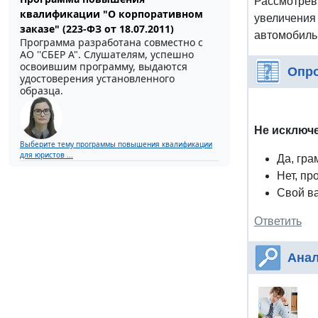
Рассмотрев
квалификации "О корпоративном
увеличения
заказе" (223-ФЗ от 18.07.2011)
автомобильн
Программа разработана совместно с
АО ''СБЕР А". Слушателям, успешно
освоившим программу, выдаются
Опр
удостоверения установленного
образца.
Не исключе
Выберите тему программы повышения квалификации
для юристов ...
Да, гра
Нет, пр
Свой в
Ответить
Анал