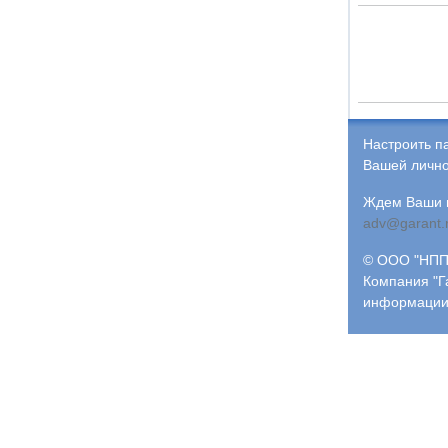
Настроить п
Вашей лично
Ждем Ваши и
adv@garant.
© ООО "НПП 
Компания "Г
информации