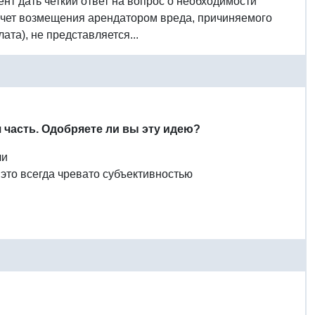
т дать четкий ответ на вопрос о необходимости
счет возмещения арендатором вреда, причиняемого
та), не представляется...
 часть. Одобряете ли вы эту идею?
чи
 это всегда чревато субъективностью