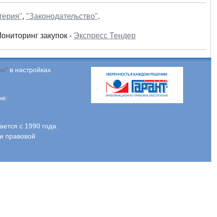
терия"
,
"Законодательство"
.
Мониторинг закупок -
Экспресс Тендер
ки"
в настройках
ке:
тся с 1990 года.
и правовой