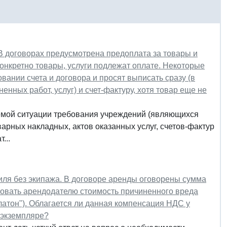
В договорах предусмотрена предоплата за товары и
 конкретно товары, услуги подлежат оплате. Некоторые
овании счета и договора и просят выписать сразу (в
нных работ, услуг) и счет-фактуру, хотя товар еще не
емой ситуации требования учреждений (являющихся
арных накладных, актов оказанных услуг, счетов-фактур
...
ля без экипажа. В договоре аренды оговорены сумма
ировать арендодателю стоимость причиненного вреда
тон"). Облагается ли данная компенсация НДС у
 экземпляре?