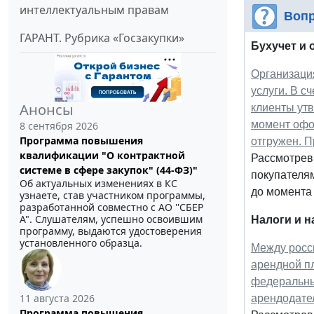
интеллектуальным правам
Вопр
ГАРАНТ. Рубрика «Госзакупки»
Бухучет и 
Организаци
услуги. В с
Анонсы
клиенты утв
момент офор
8 сентября 2026
Программа повышения
отгружен. П
квалификации "О контрактной
Рассмотрев
системе в сфере закупок" (44-ФЗ)"
покупателям
Об актуальных изменениях в КС
до момента 
узнаете, став участником программы,
разработанной совместно с АО ''СБЕР
А". Слушателям, успешно освоившим
Налоги и 
программу, выдаются удостоверения
установленного образца.
Между росс
арендной пл
федеральны
11 августа 2026
арендодател
Программа повышения