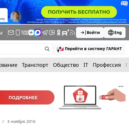
м
Войти
Eng
Перейти в систему ГАРАНТ
ование
Транспорт
Общество
IT
Профессия
П
3 ноября 2016