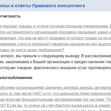
осы и ответы Правового консалтинга
отчетность
я продает товары и услуги государственным учреждениям. 
чете на предоплату организация-продавец указывает, какие
ерждают, что они не могут произвести оплату только на осн
мления счета и договора) товарную накладную (акт выполне
равы ли они в своих требованиях?
 вопрос, мы пришли к следующему выводу: В рассматрива
и, заказчиками) к Вашей организации о предоставлении тов
отгрузки товаров, фактического оказания услуг противоречат
налогообложение
ийскими организациями заключен договор аренды автомоби
аты (в том числе НДС) и то, что арендатор будет компенс
м дорогам большегрузными автомобилями (по системе "Пла
я? Если да, то нужно ли счет-фактуру выписывать в одном