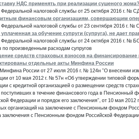
ставку НДС применять при реализации сушеного жома
Федеральной налоговой службы от 25 октября 2016 г. № С
итным финансовым организациям, совершающим операц
Федеральной налоговой службы от 23 сентября 2016 г. № 
 уплаченная за обучение супруги (супруга), не дает пр
 Федеральной налоговой службы от 24 октября 2016 г. № 
в по произведенным расходам супругов
ение средств страховых взносов на финансирование 
ктированы отдельные акты Минфина России
Минфина России от 27 июля 2016 г. № 124н "О внесении и
ции от 10 мая 2012 г. № 57н «Об утверждении типовой фо
ции с кредитной организацией о размещении средств стра
 поступивших в течение финансового года в Пенсионный ф
кой Федерации и порядок его заключения", от 10 мая 2012
ных организаций на заключение с Пенсионным фондом Росс
а заключения с Пенсионным фондом Российской Федерации 