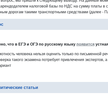
 вопрос, мы пришли к следующему выводу: На данный момен
 арендодателем налоговой базы по НДС на сумму платы в 
ым дорогам такими транспортными средствами (далее - Пла
ос
но, что в ЕГЭ и ОГЭ по русскому языку
появится
устная
мотность человека нельзя оценить только по письменной ре
оверка такого экзамена потребует привлечения экспертов, а
ариант
итические статьи