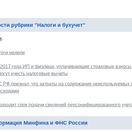
сти рубрики "Налоги и бухучет"
6
тоги недели
 2017 года ИП и физлица, уплачивающие страховые взносы
могут учесть налоговые вычеты
С РФ признал, что затраты на содержание неиспользуемых
асходами
одходит срок подачи сведений персонифицированного учета
ормация Минфина и ФНС России