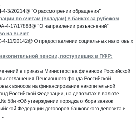
?
Д-4-3/20214@ “О рассмотрении обращения”
ии по счетам (вкладам) в банках за рубежом
ОА-4-17/17888@ "О направлении разъяснений”
аво на вычет
БС-4-11/20142@ О предоставлении социальных налоговых
накопительной пенсии, поступивших в ПФР:
зменений в приказы Министерства финансов Российской
рмы соглашения Пенсионного фонда Российской
ховых взносов на финансирование накопительной
онд Российской Федерации, на депозитах в валюте
 г.№ 58н «Об утверждении порядка отбора заявок
ийской Федерации договоров банковского депозита и
...