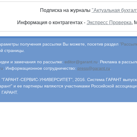
Подписка на журналы
"Актуальная бухгал
Информация о контрагентах -
Экспресс Проверка
, 
араметры получения рассылки Вы можете, посетив раздел
"Рассыл
й страницы.
деи и замечания по рассылке:
editor@garant.ru
.
Реклама в рассыл
ru
.
Информационное сотрудничество:
press@garant.ru
.
"ГАРАНТ-СЕРВИС-УНИВЕРСИТЕТ", 2016. Система ГАРАНТ выпускае
арант" и ее партнеры являются участниками Российской ассоциаци
 ГАРАНТ.