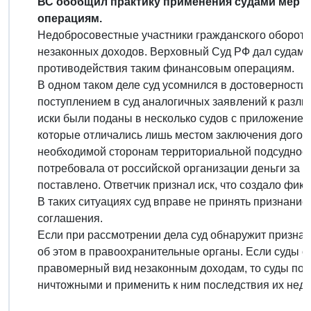
ВС обобщил практику применения судами мер 
операциям.
Недобросовестные участники гражданского оборота 
незаконных доходов. Верховный Суд РФ дал судам
противодействия таким финансовым операциям.
В одном таком деле суд усомнился в достоверности 
поступлением в суд аналогичных заявлений к разл
иски были поданы в несколько судов с приложение
которые отличались лишь местом заключения догово
необходимой сторонам территориальной подсудност
потребовала от российской организации деньги за о
поставлено. Ответчик признал иск, что создало фик
В таких ситуациях суд вправе не принять признание
соглашения.
Если при рассмотрении дела суд обнаружит признак
об этом в правоохранительные органы. Если суды о
правомерный вид незаконным доходам, то суды по с
ничтожными и применить к ним последствия их неде