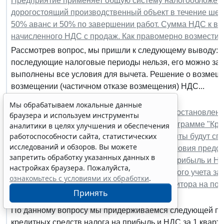
Предприятие применяет общую систему налогообложени
дорогостоящий производственный объект в течение шест
50% аванс и 50% по завершении работ. Сумма НДС к в
начисленного НДС с продаж. Как правомерно возмести
Рассмотрев вопрос, мы пришли к следующему выводу: В
последующие налоговые периоды нельзя, его можно заяв
выполнены все условия для вычета. Решение о возмеще
возмещении (частичном отказе возмещения) НДС...
Бухучет и отчетность
Мы обрабатываем локальные данные
Организация получила субсидию согласно постановлени
браузера и используем инструменты
возобновление деятельности в банке по программе "Кре
аналитики в целях улучшения и обеспечения
работоспособности сайта, статистических
13 месяцев сумма основного долга и проценты будут сп
исследований и обзоров. Вы можете
предоставления кредита. Не нарушит ли условия предо
запретить обработку указанных данных в
потратит эти средства на уплату налога на прибыль и НД
настройках браузера. Пожалуйста,
расходы на счетах бухгалтерского и налогового учета за
ознакомьтесь с условиями их обработки
.
одобрения Минэкономразвития заявки кредитора на пол
Принять
(2020 год) и после одобрения (2021 год)?
По данному вопросу мы придерживаемся следующей поз
кредитных средств налога на прибыль и НДС за 1 кварт