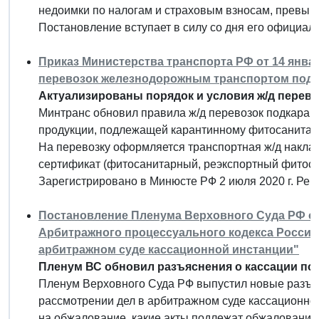
недоимки по налогам и страховым взносам, превыш
Постановление вступает в силу со дня его официал
Приказ Министерства транспорта РФ от 14 январ
перевозок железнодорожным транспортом подк
Актуализированы порядок и условия ж/д перево
Минтранс обновил правила ж/д перевозок подкарант
продукции, подлежащей карантинному фитосанитар
На перевозку оформляется транспортная ж/д наклад
сертификат (фитосанитарный, реэкспортный фитоса
Зарегистрировано в Минюсте РФ 2 июля 2020 г. Ре
Постановление Пленума Верховного Суда РФ от 
Арбитражного процессуального кодекса Россий
арбитражном суде кассационной инстанции"
Пленум ВС обновил разъяснения о кассации по
Пленум Верховного Суда РФ выпустил новые разъ
рассмотрении дел в арбитражном суде кассационной
на обжалование, какие акты подлежат обжалованию