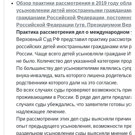
Обзор практики рассмотрения в 2019 году обла
усыновлении детей иностранными гражданами и
гражданами Российской Федерации, постоянно
Российской Федерации (утв. Президиумом Верхов
Практика рассмотрения дел о международном ус
Верховный Суд РФ представил практику рассмотрен
российских детей иностранными гражданами или р
России. Чаще всего детей усыновляли граждане Ит
не было. Количество дел указанной категории прод
По большинству дел усыновителями являлись супр
внука-инвалида, мать которого лишена родительских
родственники которого дали на это согласие.
Во всех случаях суды проверяют возможность прин
проживающими в России. В ряде дел дети предлагал
случаях суды убеждались, что заявители готовы усы
надлежащее лечение.
При рассмотрении этих дел суды выясняли причин
опыт предыдущего усыновления, возможности преод
раздельном усыновлении суды выясняли мнение бра