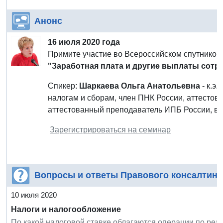
Анонс
16 июля 2020 года
Примите участие во Всероссийском спутнико
"Заработная плата и другие выплаты сотру
Спикер:
Шаркаева Ольга Анатольевна
- к.э.
налогам и сборам, член ПНК России, аттесто
аттестованный преподаватель ИПБ России, в
Зарегистрироваться на семинар
Вопросы и ответы Правового консалтинг
10 июля 2020
Налоги и налогообложение
По какой налоговой ставке облагаются операции по реа