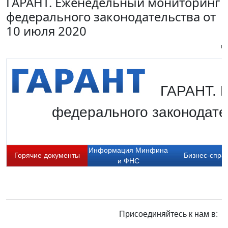
ГАРАНТ. Еженедельный мониторинг
федерального законодательства от
10 июля 2020
Пи
ГАРАНТ. 
федерального законодате
Информация Минфина
Горячие документы
Бизнес-спра
и ФНС
Присоединяйтесь к нам в: