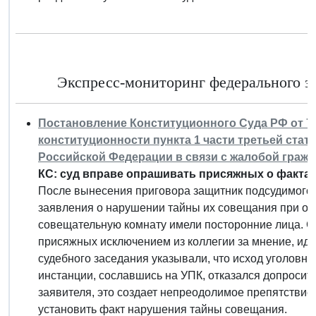
Экспресс-мониторинг федерального за
Постановление Конституционного Суда РФ от 7 и
конституционности пункта 1 части третьей стат
Российской Федерации в связи с жалобой гражд
КС: суд вправе опрашивать присяжных о факта
После вынесения приговора защитник подсудимого
заявления о нарушении тайны их совещания при об
совещательную комнату имели посторонние лица. С
присяжных исключением из коллегии за мнение, иду
судебного заседания указывали, что исход уголовн
инстанции, сославшись на УПК, отказался допросит
заявителя, это создает непреодолимое препятствие
установить факт нарушения тайны совещания.