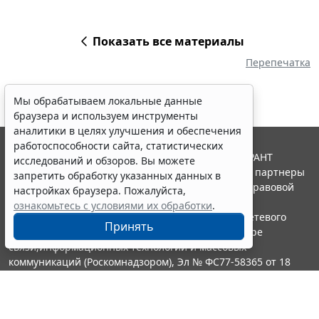
Показать все материалы
Перепечатка
Мы обрабатываем локальные данные
браузера и используем инструменты
аналитики в целях улучшения и обеспечения
работоспособности сайта, статистических
© ООО "НПП "ГАРАНТ-СЕРВИС", 2026. Система ГАРАНТ
исследований и обзоров. Вы можете
выпускается с 1990 года. Компания "Гарант" и ее партнеры
запретить обработку указанных данных в
являются участниками Российской ассоциации правовой
настройках браузера. Пожалуйста,
информации ГАРАНТ.
ознакомьтесь с условиями их обработки
.
Портал ГАРАНТ.РУ зарегистрирован в качестве сетевого
Принять
издания Федеральной службой по надзору в сфере
связи,информационных технологий и массовых
коммуникаций (Роскомнадзором), Эл № ФС77-58365 от 18
июня 2014 года.
16+