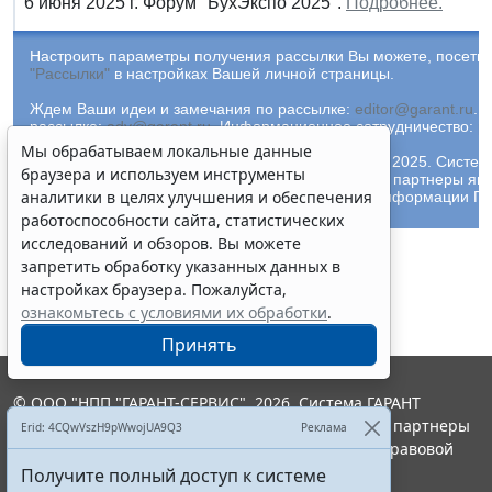
6 июня 2025 г. Форум "БухЭкспо 2025".
Подробнее.
Настроить параметры получения рассылки Вы можете, посетив
"Рассылки"
в настройках Вашей личной страницы.
Ждем Ваши идеи и замечания по рассылке:
editor@garant.ru
.
Р
рассылке:
adv@garant.ru
.
Информационное сотрудничество:
p
Мы обрабатываем локальные данные
© ООО "НПП "ГАРАНТ-СЕРВИС-УНИВЕРСИТЕТ", 2025. Систем
браузера и используем инструменты
выпускается с 1990 года. Компания "Гарант" и ее партнеры яв
аналитики в целях улучшения и обеспечения
участниками Российской ассоциации правовой информации ГА
работоспособности сайта, статистических
исследований и обзоров. Вы можете
запретить обработку указанных данных в
настройках браузера. Пожалуйста,
ознакомьтесь с условиями их обработки
.
Принять
© ООО "НПП "ГАРАНТ-СЕРВИС", 2026. Система ГАРАНТ
выпускается с 1990 года. Компания "Гарант" и ее партнеры
Erid: 4CQwVszH9pWwojUA9Q3
Реклама
являются участниками Российской ассоциации правовой
информации ГАРАНТ.
Получите полный доступ к системе