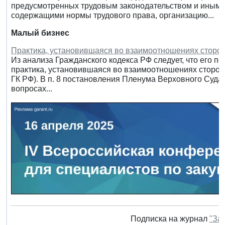
предусмотренных трудовым законодательством и иным
содержащими нормы трудового права, организацию...
Малый бизнес
Практика, установившаяся во взаимоотношениях сторон
Из анализа Гражданского кодекса РФ следует, что его по
практика, установившаяся во взаимоотношениях сторон (см.
ГК РФ). В п. 8 постановления Пленума Верховного Суда 
вопросах...
Подписка на журнал
"За