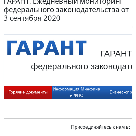
ГАРАНТ. Ежедневный мониторинг
федерального законодательства от
3 сентября 2020
Пи
ГАРАНТ.
федерального законодате
Информация Минфина
Горячие документы
Бизнес-спра
и ФНС
Присоединяйтесь к нам в: