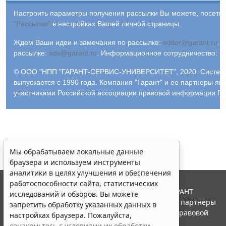
Настроить параметры получения рассылки Вы можете, посетив
"Рассылки"
в настройках Вашей личной страницы.
Ждем Ваши идеи и замечания по рассылке:
editor@garant.ru
.
Р
рассылке:
adv@garant.ru
.
Информационное сотрудничество:
p
© ООО "НПП "ГАРАНТ-СЕРВИС-УНИВЕРСИТЕТ", 2020. Систем
выпускается с 1990 года. Компания "Гарант" и ее партнеры яв
участниками Российской ассоциации правовой информации ГА
Мы обрабатываем локальные данные
браузера и используем инструменты
аналитики в целях улучшения и обеспечения
работоспособности сайта, статистических
© ООО "НПП "ГАРАНТ-СЕРВИС", 2026. Система ГАРАНТ
исследований и обзоров. Вы можете
выпускается с 1990 года. Компания "Гарант" и ее партнеры
запретить обработку указанных данных в
являются участниками Российской ассоциации правовой
настройках браузера. Пожалуйста,
информации ГАРАНТ.
ознакомьтесь с условиями их обработки
.