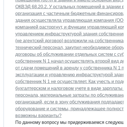
ОКВЭД 68.20.2. У остальных помещений в здании ест
организация с частичным бюджетным финансирован
здания осуществляла управляющая компания (ООО)
компанией расторгнут, и функции управляющей комп
управлением инфраструктурой здания собственники 
(не агентский договор) возложили на собственника 
технический персонал, закупил необходимое оборуд
договоры об обслуживании отдельных систем с суб
собственник N 1 начал осуществлять второй вид дея
от сдачи помещений в аренду у собственника N 1 пр
эксплуатации и управлению инфраструктурой здания
собственник N 1 не осуществляет. Как учесть и под
бухгалтерском и налоговом учете в виде зарплаты и
персонала, материальные затраты по обслуживанию
организаций, если в зону обслуживания подпадают 
оборудование и системы, принадлежащее полностью
возможны варианты?
По данному вопросу мы придерживаемся следующе