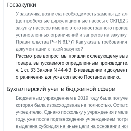
Госзакупки
У заказчика возникла необходимость замены детале
(центробежные циркуляционные насосы с ОКПД2 28.1
закупку насосов именно этого иностранного произв
установленных ограничений и запретов на закупку 
Правительства РФ N 617)? Как указать требования 
документации к такой закупке?
Рассмотрев вопрос, мы пришли к следующему вывод
товара, выпускаемого определенным производителе
ч. 1 ст. 33 Закона N 44-ФЗ. В извещении и докуме
ограничения допуска согласно Постановлению...
Бухгалтерский учет в бюджетной сфере
Бюджетным учреждением в 2019 году была получена
которая была израсходована не полностью. Остаток
учредителю. Однако поскольку у учреждения имелась
году, уже после подтверждения учреждением потреб
выделена субсидия на иные цели на основании нов