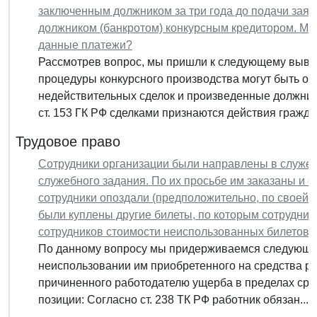
заключенным должником за три года до подачи заяв
должником (банкротом) конкурсным кредитором. Мо
данные платежи?
Рассмотрев вопрос, мы пришли к следующему выво
процедуры конкурсного производства могут быть ос
недействительных сделок и произведенные должни
ст. 153 ГК РФ сделками признаются действия граждан
Трудовое право
Сотрудники организации были направлены в служе
служебного задания. По их просьбе им заказаны и 
сотрудники опоздали (предположительно, по своей в
были куплены другие билеты, по которым сотрудник
сотрудников стоимости неиспользованных билетов с
По данному вопросу мы придерживаемся следующей
неиспользовании им приобретенного на средства р
причиненного работодателю ущерба в пределах сре
позиции: Согласно ст. 238 ТК РФ работник обязан...