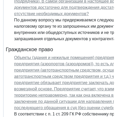
(подрядчика). В самой организации в настоящее вр
документов достаточно для подтверждения достаточ
отсутствие необходимых документов?
По данному вопросу мы придерживаемся следующей
налоговому органу те из запрошенных им документо
внутренних или общедоступных источников и не тр
запрашивания отдельных документов у контрагента. 
Гражданское право
Объекты (здания и нежилые помещения) предприяти
предприятия (аэропортов (аэродромов)), то есть для
предприятия (автотранспортным средством, осуще
автотранспортным средством предприятия и т.д.) че
предприятие обязывает предприятие заключать дог
возмездной основе. Предприятие считает, что взим
территорию неправомерно, так как она включена в
заключение по данной ситуации для направления пр
последующего обращения в суд (без оценки судебн
В соответствии с п. 1 ст. 209 ГК РФ собственнику п