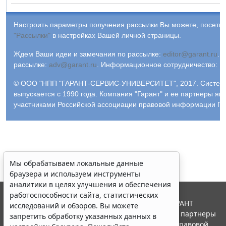
Настроить параметры получения рассылки Вы можете, посетив
"Рассылки"
в настройках Вашей личной страницы.
Ждем Ваши идеи и замечания по рассылке:
editor@garant.ru
.
Р
рассылке:
adv@garant.ru
.
Информационное сотрудничество:
p
© ООО "НПП "ГАРАНТ-СЕРВИС-УНИВЕРСИТЕТ", 2017. Систем
выпускается с 1990 года. Компания "Гарант" и ее партнеры яв
участниками Российской ассоциации правовой информации ГА
Мы обрабатываем локальные данные
браузера и используем инструменты
аналитики в целях улучшения и обеспечения
работоспособности сайта, статистических
© ООО "НПП "ГАРАНТ-СЕРВИС", 2026. Система ГАРАНТ
исследований и обзоров. Вы можете
выпускается с 1990 года. Компания "Гарант" и ее партнеры
запретить обработку указанных данных в
являются участниками Российской ассоциации правовой