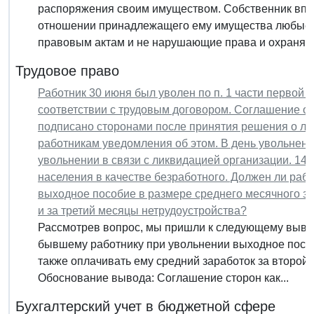
распоряжения своим имуществом. Собственник впр
отношении принадлежащего ему имущества любые д
правовым актам и не нарушающие права и охраняем
Трудовое право
Работник 30 июня был уволен по п. 1 части первой 
соответствии с трудовым договором. Соглашение о
подписано сторонами после принятия решения о лик
работникам уведомления об этом. В день увольнен
увольнении в связи с ликвидацией организации. 14 и
населения в качестве безработного. Должен ли ра
выходное пособие в размере среднего месячного зар
и за третий месяцы нетрудоустройства?
Рассмотрев вопрос, мы пришли к следующему выво
бывшему работнику при увольнении выходное пособ
также оплачивать ему средний заработок за второй 
Обоснование вывода: Соглашение сторон как...
Бухгалтерский учет в бюджетной сфере