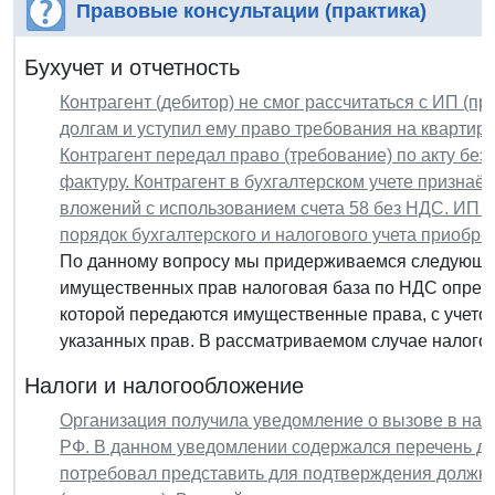
Правовые консультации (практика)
Бухучет и отчетность
Контрагент (дебитор) не смог рассчитаться с ИП (
долгам и уступил ему право требования на квартиру
Контрагент передал право (требование) по акту бе
фактуру. Контрагент в бухгалтерском учете призна
вложений с использованием счета 58 без НДС. ИП п
порядок бухгалтерского и налогового учета приобре
По данному вопросу мы придерживаемся следующей
имущественных прав налоговая база по НДС опреде
которой передаются имущественные права, с учето
указанных прав. В рассматриваемом случае налогова
Налоги и налогообложение
Организация получила уведомление о вызове в налог
РФ. В данном уведомлении содержался перечень до
потребовал представить для подтверждения должно