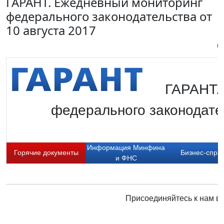
ГАРАНТ. Ежедневный мониторинг
федерального законодательства от
10 августа 2017
Пи
ГАРАНТ.
федерального законодате
Информация Минфина
Горячие документы
Бизнес-спра
и ФНС
Присоединяйтесь к нам в