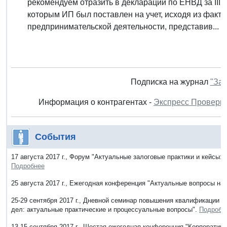
рекомендуем отразить в декларации по ЕНВД за III к
которым ИП был поставлен на учет, исходя из факт
предпринимательской деятельности, представив...
Подписка на журнал
"Зак
Информация о контрагентах -
Экспресс Проверк
События
17 августа 2017 г., Форум "Актуальные залоговые практики и кейсы: р
Подробнее
25 августа 2017 г., Ежегодная конференция "Актуальные вопросы н
25-29 сентября 2017 г., Дневной семинар повышения квалификации "
дел: актуальные практические и процессуальные вопросы".
Подробн
13-15 сентября 2017 г., Шестая ежегодная конференция "Корпорати