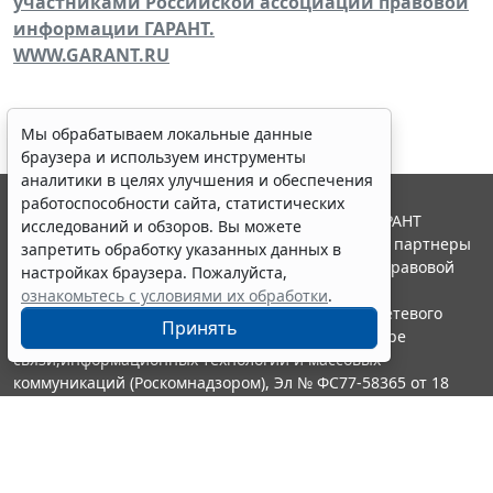
участниками Российской ассоциации правовой
информации ГАРАНТ.
WWW.GARANT.RU
Мы обрабатываем локальные данные
браузера и используем инструменты
аналитики в целях улучшения и обеспечения
работоспособности сайта, статистических
© ООО "НПП "ГАРАНТ-СЕРВИС", 2026. Система ГАРАНТ
исследований и обзоров. Вы можете
выпускается с 1990 года. Компания "Гарант" и ее партнеры
запретить обработку указанных данных в
являются участниками Российской ассоциации правовой
настройках браузера. Пожалуйста,
информации ГАРАНТ.
ознакомьтесь с условиями их обработки
.
Портал ГАРАНТ.РУ зарегистрирован в качестве сетевого
Принять
издания Федеральной службой по надзору в сфере
связи,информационных технологий и массовых
коммуникаций (Роскомнадзором), Эл № ФС77-58365 от 18
июня 2014 года.
16+
Контакты
8-800-200-88-88