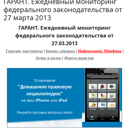
ГАРАНТ. Ежедневный мониторинг
федерального законодательства от
27 марта 2013
ГАРАНТ. Ежедневный мониторинг
федерального законодательства от
27.03.2013
Горячие документы
|
Бизнес-справки
|
Информация Минфина
|
Аудио и видео
|
Форум юристов
Установите
"Домашнюю правовую
энциклопедию"
на ваш
iPhone
или
iPad
.
Решайте бытовые вопросы легко!