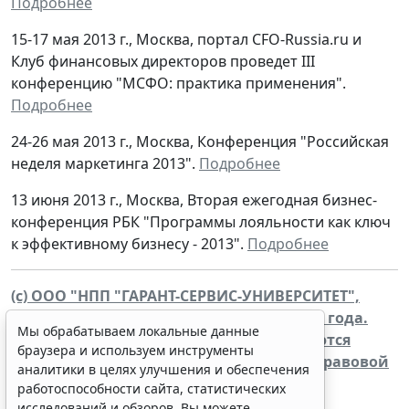
Подробнее
15-17 мая 2013 г., Москва, портал CFO-Russia.ru и
Клуб финансовых директоров проведет III
конференцию "МСФО: практика применения".
Подробнее
24-26 мая 2013 г., Москва, Конференция "Российская
неделя маркетинга 2013".
Подробнее
13 июня 2013 г., Москва, Вторая ежегодная бизнес-
конференция РБК "Программы лояльности как ключ
к эффективному бизнесу - 2013".
Подробнее
(c) ООО "НПП "ГАРАНТ-СЕРВИС-УНИВЕРСИТЕТ",
2013. Система ГАРАНТ выпускается с 1990 года.
Мы обрабатываем локальные данные
Компания "Гарант" и ее партнеры являются
браузера и используем инструменты
участниками Российской ассоциации правовой
аналитики в целях улучшения и обеспечения
информации ГАРАНТ.
работоспособности сайта, статистических
WWW.GARANT.RU
исследований и обзоров. Вы можете