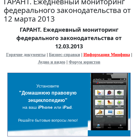
ГАРАНТ. Ежедневный мониторинг
федерального законодательства от
12 марта 2013
ГАРАНТ. Ежедневный мониторинг
федерального законодательства от
12.03.2013
Горячие документы
|
Бизнес-справки
|
Информация Минфина
|
Аудио и видео
|
Форум юристов
Установите
"Домашнюю правовую
энциклопедию"
на ваш
iPhone
или
iPad
.
Решайте бытовые вопросы легко!