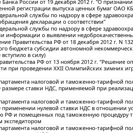
Банка России от 19 декабря 2012 г. “О признан
енной регистрации выпуска ценных бумаг ОАО КБ
еральной службы по надзору в сфере здравоохран
обращения декларации о соответствии”
еральной службы по надзору в сфере здравоохран
ии информации о выявлении недоброкачественных
ние Правительства РФ от 18 декабря 2012 г. N 1
ого бюджета субсидии автономной некоммерческ
 вступило в силу)
авительства РФ от 13 ноября 2012 г. "Решение 
ти при проведении XXII Олимпийских зимних игр
артамента налоговой и таможенно-тарифной поли
О размере ставки НДС, применяемой при реализа
артамента налоговой и таможенно-тарифной поли
О применении нулевой ставки НДС в отношении ус
ю РФ и помещенных под таможенную процедуру т
м экспедитором
артамента налоговой и таможенно-тарифной поли