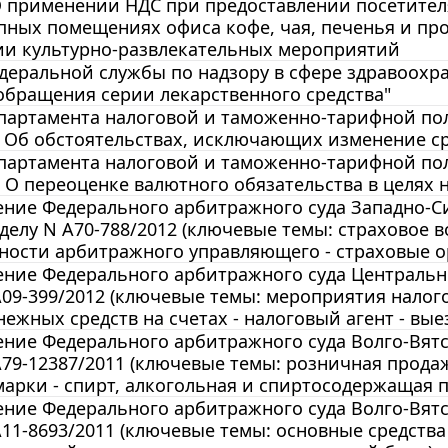
О применении НДС при предоставлении посетител
ных помещениях офиса кофе, чая, печенья и про
ии культурно-развлекательных мероприятий
еральной службы по надзору в сфере здравоохране
обращения серии лекарственного средства"
артамента налоговой и таможенно-тарифной поли
8 Об обстоятельствах, исключающих изменение ср
артамента налоговой и таможенно-тарифной поли
6 О переоценке валютного обязательства в целя
ние Федерального арбитражного суда Западно-Сиб
 делу N А70-788/2012 (ключевые темы: страховое 
ности арбитражного управляющего - страховые о
ние Федерального арбитражного суда Центрального
А09-399/2012 (ключевые темы: мероприятия налого
нежных средств на счетах - налоговый агент - вые
ние Федерального арбитражного суда Волго-Вятско
А79-12387/2011 (ключевые темы: розничная прода
арки - спирт, алкогольная и спиртосодержащая 
ние Федерального арбитражного суда Волго-Вятско
А11-8693/2011 (ключевые темы: основные средств