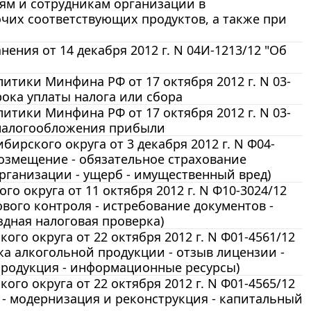
ям и сотрудникам организации в
чих соответствующих продуктов, а также при
ния от 14 декабря 2012 г. N 04И-1213/12 "Об
тики Минфина РФ от 17 октября 2012 г. N 03-
ока уплаты налога или сбора
тики Минфина РФ от 17 октября 2012 г. N 03-
х налогообложения прибыли
ирского округа от 3 декабря 2012 г. N Ф04-
возмещение - обязательное страхование
рганизации - ущерб - имущественный вред)
 округа от 11 октября 2012 г. N Ф10-3024/12
вого контроля - истребование документов -
здная налоговая проверка)
го округа от 22 октября 2012 г. N Ф01-4561/12
жа алкогольной продукции - отзыв лицензии -
продукция - информационные ресурсы)
го округа от 22 октября 2012 г. N Ф01-4565/12
а - модернизация и реконструкция - капитальный