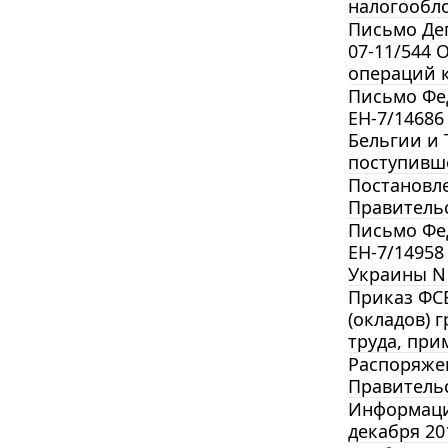
налогообл
Письмо Деп
07-11/544 
операций 
Письмо Фед
ЕН-7/14686
Бельгии и 
поступивш
Постановле
Правительс
Письмо Фед
ЕН-7/1495
Украины N 
Приказ ФСБ
(окладов) 
труда, при
Распоряжен
Правительс
Информация
декабря 201