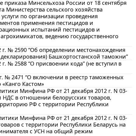
не приказа Минсельхоза России от 18 сентября
та Министерства сельского хозяйства
 услуги по организации проведения
аментов применения пестицидов и
трационных испытаний пестицидов и
 агрохимикатов, ведению государственного
 г. № 2590 “Об определении местонахождения
о декларирования) Башкортостанской таможни”
. № 2588 “О присвоении кода” (не вступил в
г. № 2471 “О включении в реестр таможенных
 «Канго Кастом»
тики Минфина РФ от 21 декабря 2012 г. N 03-
и НДС в отношении белорусских товаров,
ерриторию РФ с территории Республики
тики Минфина РФ от 21 декабря 2012 г. N 03-
 товаров с территории Республики Беларусь на
ринимателя с УСН на общий режим