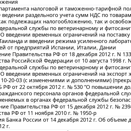
ожения
артамента налоговой и таможенно-тарифной поли
О ведении раздельного учета сумм НДС по товарам
как подлежащих налогообложению, так и освобо
еральной службы по ветеринарному и фитосанита
 О введении временных ограничений на поставку
Таиланда и введении режима усиленного лаборат
ей от предприятий Испании, Италии, Дании
ние Правительства РФ от 18 декабря 2012 г. N 1
тва Российской Федерации от 10 августа 1998 г. N 
еральной службы по ветеринарному и фитосанита
8 О введении временных ограничений на экспорт
10-20-03 (с изменениями и дополнениями) (прекр
 РФ от 22 октября 2012 г. № 530 “О повышении 
гражданского персонала органов федеральной слу
меняемых в органах федеральной службы безопасно
ие Правительства РФ от 15 декабря 2012 г. № 23
тва РФ от 11 ноября 2010 г. № 1950-р
 Банка России от 14 декабря 2012 г. Об объеме 
2 г.