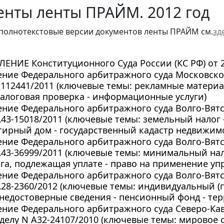
енты ленты ПРАЙМ. 2012 год
полнотекстовые версии документов ленты ПРАЙМ см.
зд
НИЕ Конституционного Суда России (КС РФ) от 25
ние Федерального арбитражного суда Московского 
-112441/2011 (ключевые темы: рекламные материал
алоговая проверка - информационные услуги)
ние Федерального арбитражного суда Волго-Вятско
А43-15018/2011 (ключевые темы: земельный налог 
ирный дом - государственный кадастр недвижимо
ние Федерального арбитражного суда Волго-Вятско
А43-36999/2011 (ключевые темы: минимальный нало
га, подлежащая уплате - право на применение у
ние Федерального арбитражного суда Волго-Вятско
А28-2360/2012 (ключевые темы: индивидуальный 
 недостоверные сведения - пенсионный фонд - те
ние Федерального арбитражного суда Северо-Кавка
 делу N А32-24107/2010 (ключевые темы: мировое 