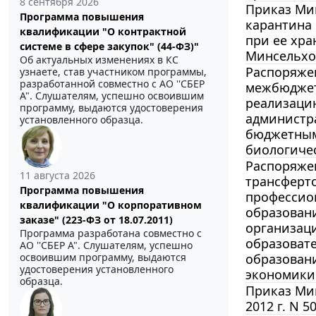
8 сентября 2026
Приказ Мин
Программа повышения
карантина 
квалификации "О контрактной
при ее хра
системе в сфере закупок" (44-ФЗ)"
Минсельхоз
Об актуальных изменениях в КС
Распоряжен
узнаете, став участником программы,
разработанной совместно с АО ''СБЕР
межбюджет
А". Слушателям, успешно освоившим
реализаци
программу, выдаются удостоверения
администр
установленного образца.
бюджетным
биологичес
Распоряжен
11 августа 2026
трансферто
Программа повышения
профессио
квалификации "О корпоративном
образован
заказе" (223-ФЗ от 18.07.2011)
организац
Программа разработана совместно с
образоват
АО ''СБЕР А". Слушателям, успешно
освоившим программу, выдаются
образован
удостоверения установленного
экономики
образца.
Приказ Мин
2012 г. N 