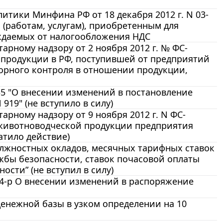
тики Минфина РФ от 18 декабря 2012 г. N 03-
 (работам, услугам), приобретенным для
ждаемых от налогообложения НДС
рному надзору от 2 ноября 2012 г. № ФС-
 продукции в РФ, поступившей от предприятий
орного контроля в отношении продукции,
335 "О внесении изменений в постановление
919" (не вступило в силу)
рному надзору от 9 ноября 2012 г. N ФС-
 животноводческой продукции предприятия
атило действие)
должностных окладов, месячных тарифных ставок
жбы безопасности, ставок почасовой оплаты
сти” (не вступил в силу)
94-р О внесении изменений в распоряжение
денежной базы в узком определении на 10