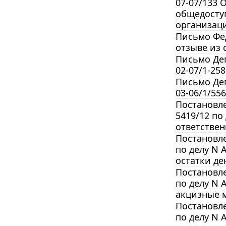
07-07/133 
общедоступ
организац
Письмо Фед
отзыве из 
Письмо Деп
02-07/1-25
Письмо Деп
03-06/1/55
Постановле
5419/12 по
ответствен
Постановле
по делу N 
остатки де
Постановле
по делу N 
акцизные м
Постановле
по делу N 