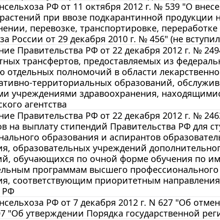
сельхоза РФ от 11 октября 2012 г. № 539 "О вне
растений при ввозе подкарантинной продукции 
нении, перевозке, транспортировке, переработк
а России от 29 декабря 2010 г. № 456" (не вступил
ие Правительства РФ от 22 декабря 2012 г. № 249
ных трансфертов, предоставляемых из федераль
ю отдельных полномочий в области лекарственно
ативно-территориальных образований, обслужи
и учреждениями здравоохранения, находящимися
кого агентства
ие Правительства РФ от 22 декабря 2012 г. № 24
в на выплату стипендий Правительства РФ для 
нального образования и аспирантов образовате
ия, образовательных учреждений дополнительно
ий, обучающихся по очной форме обучения по и
ельным программам высшего профессионального 
ия, соответствующим приоритетным направления
 РФ
сельхоза РФ от 7 декабря 2012 г. N 627 "Об отме
507 "Об утверждении Порядка государственной ре