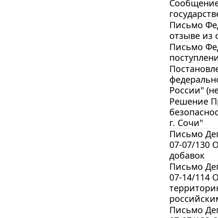
Сообщение 
государств
Письмо Фед
отзыве из 
Письмо Фед
поступлен
Постановле
федеральн
России" (не
Решение Пр
безопаснос
г. Сочи"
Письмо Деп
07-07/130 
добавок
Письмо Деп
07-14/114 
территори
российски
Письмо Деп