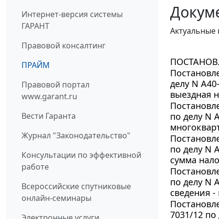
Докум
Интернет-версия системы
ГАРАНТ
Актуальные 
Правовой консалтинг
ПОСТАНОВЛЕ
ПРАЙМ
Постановле
делу N А40
Правовой портал
выездная н
www.garant.ru
Постановле
Вести Гаранта
по делу N 
многокварт
Журнал "Законодательство"
Постановле
по делу N 
Консультации по эффективной
сумма нало
работе
Постановле
по делу N 
Всероссийские спутниковые
сведения -
онлайн-семинары
Постановле
7031/12 по
Электронные услуги