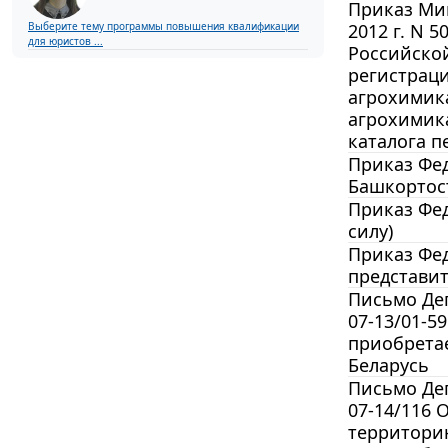
Приказ Мин
Выберите тему программы повышения квалификации
2012 г. N 
для юристов ...
Российской
регистрац
агрохимик
агрохимика
каталога п
Приказ Фед
Башкортост
Приказ Фед
силу)
Приказ Фед
представит
Письмо Деп
07-13/01-5
приобрета
Беларусь
Письмо Деп
07-14/116 
территори