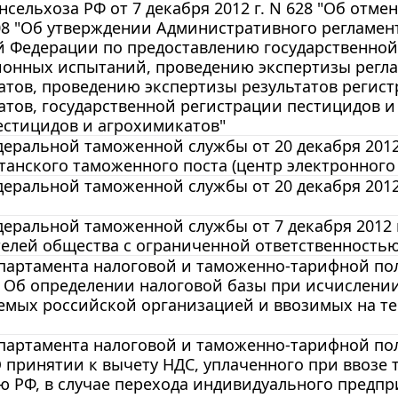
сельхоза РФ от 7 декабря 2012 г. N 628 "Об отме
508 "Об утверждении Административного регламен
 Федерации по предоставлению государственной
ионных испытаний, проведению экспертизы регл
атов, проведению экспертизы результатов регис
тов, государственной регистрации пестицидов и
естицидов и агрохимикатов"
еральной таможенной службы от 20 декабря 2012
анского таможенного поста (центр электронног
еральной таможенной службы от 20 декабря 2012 г
еральной таможенной службы от 7 декабря 2012 
елей общества с ограниченной ответственностью
артамента налоговой и таможенно-тарифной поли
9 Об определении налоговой базы при исчислени
емых российской организацией и ввозимых на т
артамента налоговой и таможенно-тарифной поли
О принятии к вычету НДС, уплаченного при ввозе
ю РФ, в случае перехода индивидуального предп