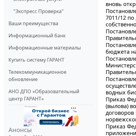
вновь откр
Постановле
"Экспресс Проверка"
7011/12 по
Ваши преимущества
собственно
Постановле
Информационный банк
Правительс
Постановле
Информационные материалы
бюджета н
Постановле
Купить систему ГАРАНТ
Министерс
Правительс
Телекоммуникационное
Постановле
обновление
осуществле
АНО ДПО «Образовательный
водных био
центр ГАРАНТ»
Приказ Фед
(вылова) в
договоров 
норвежской
Приказ Фед
Анонсы
приложение