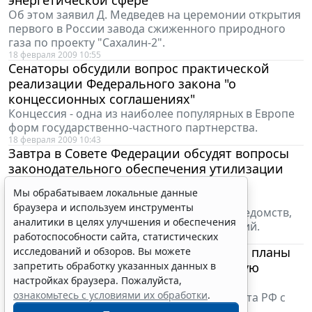
Об этом заявил Д. Медведев на церемонии открытия
первого в России завода сжиженного природного
газа по проекту "Сахалин-2".
18 февраля 2009 10:55
Сенаторы обсудили вопрос практической
реализации Федерального закона "о
концессионных соглашениях"
Концессия - одна из наиболее популярных в Европе
форм государственно-частного партнерства.
18 февраля 2009 10:43
Мы обрабатываем локальные данные
Завтра в Совете Федерации обсудят вопросы
браузера и используем инструменты
законодательного обеспечения утилизации
аналитики в целях улучшения и обеспечения
автотранспорта
работоспособности сайта, статистических
В дискуссии примут участие члены Совета
исследований и обзоров. Вы можете
Федерации, представители министерств, ведомств,
запретить обработку указанных данных в
коммерческих и общественных организаций.
настройках браузера. Пожалуйста,
17 февраля 2009 18:19
ознакомьтесь с условиями их обработки
.
Д. Медведев и С. Берлускони обсудили планы
двусторонних контактов на ближайшую
Принять
перспективу
Состоялся телефонный разговор Президента РФ с
Председателем Совета министров Италии.