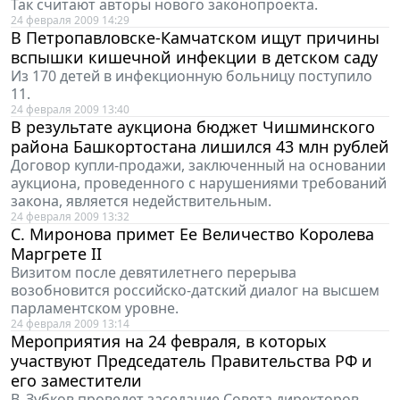
Так считают авторы нового законопроекта.
24 февраля 2009 14:29
В Петропавловске-Камчатском ищут причины
вспышки кишечной инфекции в детском саду
Из 170 детей в инфекционную больницу поступило
11.
24 февраля 2009 13:40
В результате аукциона бюджет Чишминского
района Башкортостана лишился 43 млн рублей
Договор купли-продажи, заключенный на основании
аукциона, проведенного с нарушениями требований
закона, является недействительным.
24 февраля 2009 13:32
С. Миронова примет Ее Величество Королева
Маргрете II
Визитом после девятилетнего перерыва
возобновится российско-датский диалог на высшем
парламентском уровне.
24 февраля 2009 13:14
Мероприятия на 24 февраля, в которых
участвуют Председатель Правительства РФ и
его заместители
В. Зубков проведет заседание Совета директоров