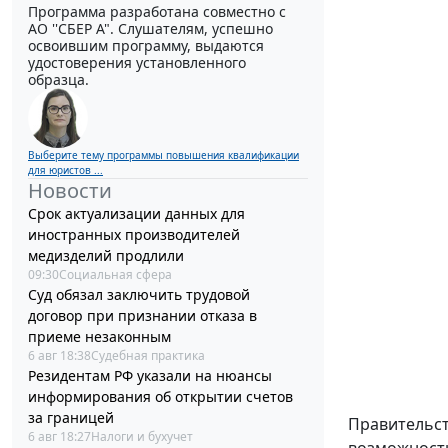
Программа разработана совместно с
АО ''СБЕР А". Слушателям, успешно
освоившим программу, выдаются
удостоверения установленного
образца.
Выберите тему программы повышения квалификации
для юристов ...
Новости
Срок актуализации данных для
иностранных производителей
медизделий продлили
09:30
Социальная сфера
Суд обязал заключить трудовой
договор при признании отказа в
приеме незаконным
6 авг 18:38
Судебная практика
Резидентам РФ указали на нюансы
информирования об открытии счетов
за границей
Правительст
6 авг 18:27
Налоги и бухучет
возможность