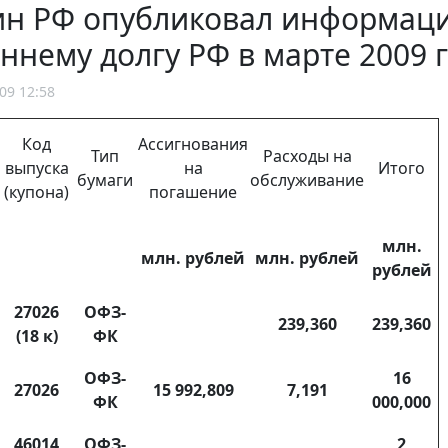
н РФ опубликовал информаци
ннему долгу РФ в марте 2009 
09 12:58
Код
Ассигнования
Тип
Расходы на
выпуска
на
Итого
бумаги
обслуживание
(купона)
погашение
млн.
млн. рублей
млн. рублей
рублей
27026
ОФЗ-
239,360
239,360
(18 к)
ФК
ОФЗ-
16
27026
15 992,809
7,191
ФК
000,000
46014
ОФЗ-
2