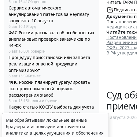
Читать ГАРАНТ
6 авг 16:41
Общество
Сервис автоматического
Подписать
аннулирования патентов за неуплату
Документы п
запустят с 10 августа
Постановление
медицинских 
6 авг 16:19
Труд
Читайте такж
ФАС России рассказала об особенностях
Постановлени
внеплановых проверок заказчиков по
Разрешение н
44-ФЗ
СФР с 2027 г
6 авг 16:00
Проверки
В РФ утверди
Процедуру приостановки или запрета
реализации опасной продукции
оптимизируют
6 авг 15:39
Бизнес
ФНС России планирует урегулировать
экстерриториальный порядок
Суд об
рассмотрения жалоб
6 авг 15:15
Налоги и бухучет
прием
Какую статью КОСГУ выбрать для учета
расходов на аренду виртуального
6 августа 2026
сервера
Мы обрабатываем локальные данные
6 авг 14:54
Бюджетный учет
браузера и используем инструменты
Президент РФ отменил спецрежим для
аналитики в целях улучшения и обеспечения