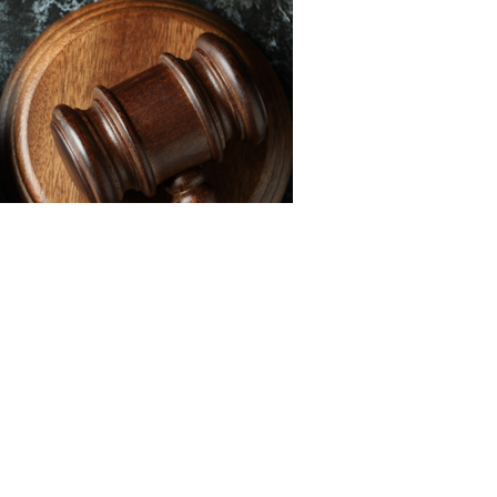
3RF.com
катель вправе требовать заключения трудового
нию заключить договор с даты первого незаконного