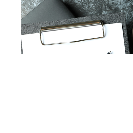
© atlasfoto / Фотобанк 12
изнает отказ в приеме на работу необоснованным, соис
С РФ вновь напомнил об этом судам и сам обязал компа