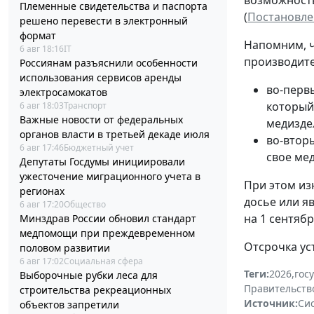
Племенные свидетельства и паспорта
(
Постановлен
решено перевести в электронный
формат
Напомним, ч
6 авг 18:16
IT
производите
Россиянам разъяснили особенности
использования сервисов аренды
во-перв
электросамокатов
который
6 авг 18:03
Транспорт
Важные новости от федеральных
медизде
органов власти в третьей декаде июля
во-втор
6 авг 17:46
Бюджетный учет
свое ме
Депутаты Госдумы инициировали
ужесточение миграционного учета в
При этом из
регионах
досье или я
6 авг 17:20
Общество
на 1 сентябр
Минздрав России обновил стандарт
медпомощи при преждевременном
Отсрочка ус
половом развитии
6 авг 17:02
Социальная сфера
Теги:
2026
,
гос
Выборочные рубки леса для
Правительств
строительства рекреационных
Источник:
Си
объектов запретили