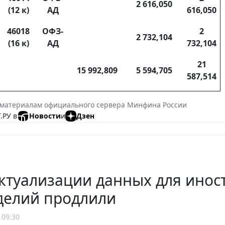
2 616,050
(12 к)
АД
616,050
46018
ОФЗ-
2
2 732,104
(16 к)
АД
732,104
21
15 992,809
5 594,705
587,514
 материалам официального сервера Минфина России
.РУ в
Новости
и
Дзен
актуализации данных для ино
делий продлили
 09:30