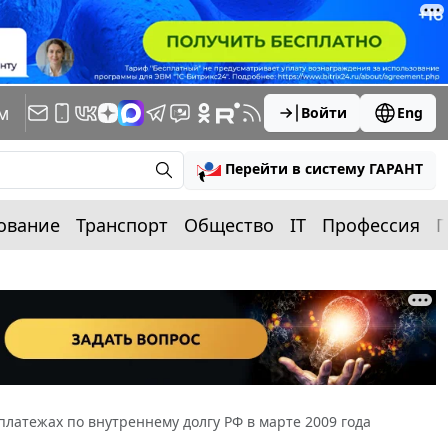
м
Войти
Eng
Перейти в систему ГАРАНТ
ование
Транспорт
Общество
IT
Профессия
П
атежах по внутреннему долгу РФ в марте 2009 года