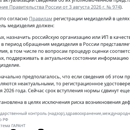
ие Правительства России от 3 августа 2026 г. № 974
).
то согласно
Правилам
регистрации медизделий в целя
ль медизделия должен:
ых, назначить российскую организацию или ИП в качес
 в период обращения медизделия в России представля
лия, в том числе по вопросам процедур оценки соответс
ых, поддерживать в актуальном состоянии информацию 
дизделие.
начально предполагалось, что если сведения об этом пре
вляются неактуальными, то регистрационное удостовере
я 2026 года. Сейчас срок вступления нормы сдвинут еще 
тановлена в целях исключения риска возникновения де
ударственный контроль (надзор)
,
здравоохранение
,
международн
о РФ
стема ГАРАНТ