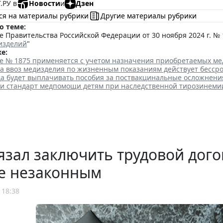
.РУ в
Новости
и
Дзен
ся на материалы рубрики
Другие материалы рубрики
о теме:
 Правительства Российской Федерации от 30 ноября 2024 г. № 
изделий
"
е:
е № 1875 применяется с учетом назначения приобретаемых м
а ввоз медизделия по жизненным показаниям действует бесср
ода будет выплачивать пособия за поствакцинальные осложнени
ли стандарт медпомощи детям при наследственной тирозинеми
язал заключить трудовой дого
е незаконным
 18:38