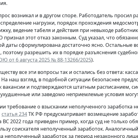
ия.
рос возникал и в другом споре. Работодатель просил р
аспределение нагрузки, порядок прохождения медосмотр
ижку, ведение табеля и действия при невыходе работник
 признал этот отказ законным. Суд указал, что обязан
й даты сформулирована достаточно ясно. Остальные в
 поэтому разрешить их в порядке разъяснения судебно
ОЮ от 6 августа 2025 № 88-13266/2025
).
уществу все эти вопросы так и остались без ответа: кас
. На наш взгляд, в подобной ситуации безопаснее пред
к вакансии и подтверждаются штатным расписанием, си
ухудшенные или заведомо неприемлемые условия могут 
ии требование о взыскании неполученного заработка не 
м
статья 234
ТК РФ предусматривает возмещение заработ
 ВС 2022 года приведен пример, когда суд не только об
ользу соискателя неполученный заработок. Аналогичны
на неполученный заработок за период незаконного лиш