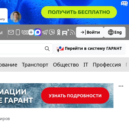
м
Войти
Eng
Перейти в систему ГАРАНТ
ование
Транспорт
Общество
IT
Профессия
П
жиров