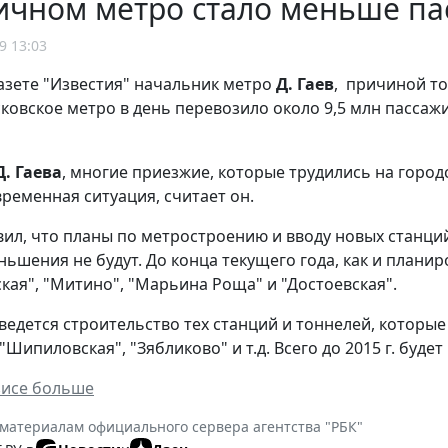
личном метро стало меньше п
9 13:03
газете "Известия" начальник метро
Д. Гаев
,
причиной том
ковское метро в день перевозило около 9,5 млн пассажир
Д. Гаева
, многие приезжие, которые трудились на город
временная ситуация, считает он.
авил, что планы по метростроению и вводу новых станци
ньшения не будут. До конца текущего года, как и планир
кая", "Митино", "Марьина Роща" и "Достоевская".
ведется строительство тех станций и тоннелей, которые 
"Шипиловская", "Зябликово" и т.д. Всего до 2015 г. буде
зисе больше
 материалам официального сервера агентства "РБК"