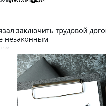
.РУ в
Новости
и
Дзен
язал заключить трудовой дого
е незаконным
 18:38