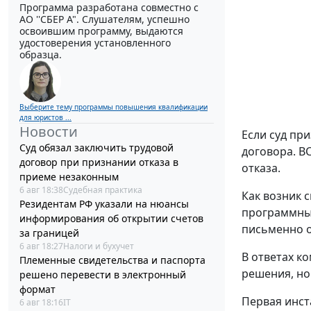
Программа разработана совместно с
АО ''СБЕР А". Слушателям, успешно
освоившим программу, выдаются
удостоверения установленного
образца.
Выберите тему программы повышения квалификации
для юристов ...
Новости
Если суд пр
Суд обязал заключить трудовой
договора. В
договор при признании отказа в
отказа.
приеме незаконным
6 авг 18:38
Судебная практика
Как возник с
Резидентам РФ указали на нюансы
программным
информирования об открытии счетов
письменно о
за границей
6 авг 18:27
Налоги и бухучет
В ответах к
Племенные свидетельства и паспорта
решения, но
решено перевести в электронный
формат
Первая инст
6 авг 18:16
IT