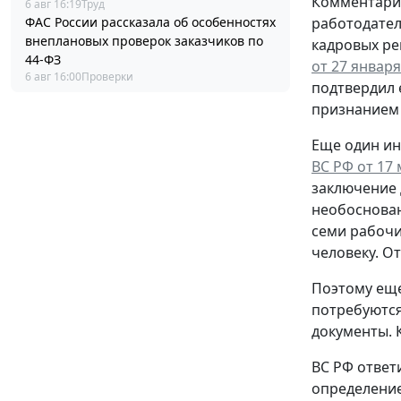
Комментари
6 авг 16:19
Труд
ФАС России рассказала об особенностях
работодател
внеплановых проверок заказчиков по
кадровых ре
44-ФЗ
от 27 января
6 авг 16:00
Проверки
подтвердил 
признанием 
Еще один ин
ВС РФ от 17 
заключение 
необоснован
семи рабочи
человеку. О
Поэтому еще
потребуются
документы. 
ВС РФ ответ
определение