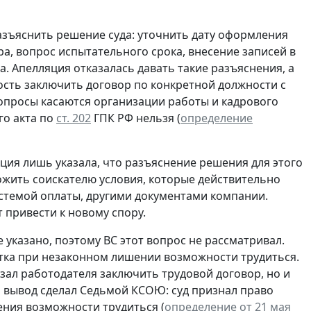
азъяснить решение суда: уточнить дату оформления
а, вопрос испытательного срока, внесение записей в
а. Апелляция отказалась давать такие разъяснения, а
ность заключить договор по конкретной должности с
опросы касаются организации работы и кадрового
го акта по
ст. 202
ГПК РФ нельзя (
определение
сация лишь указала, что разъяснение решения для этого
ложить соискателю условия, которые действительно
стемой оплаты, другими документами компании.
привести к новому спору.
указано, поэтому ВС этот вопрос не рассматривал.
ка при незаконном лишении возможности трудиться.
язал работодателя заключить трудовой договор, но и
й вывод сделал Седьмой КСОЮ: суд признал право
ения возможности трудиться (
определение от 21 мая