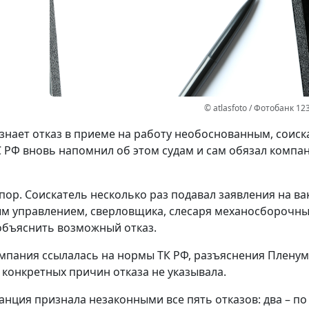
© atlasfoto / Фотобанк 12
изнает отказ в приеме на работу необоснованным, соис
С РФ вновь напомнил об этом судам и сам обязал компа
пор.
Соискатель несколько раз подавал заявления на ва
 управлением, сверловщика, слесаря механосборочных 
бъяснить возможный отказ.
омпания ссылалась на нормы ТК РФ, разъяснения Плену
 конкретных причин отказа не указывала.
анция признала незаконными все пять отказов: два – п