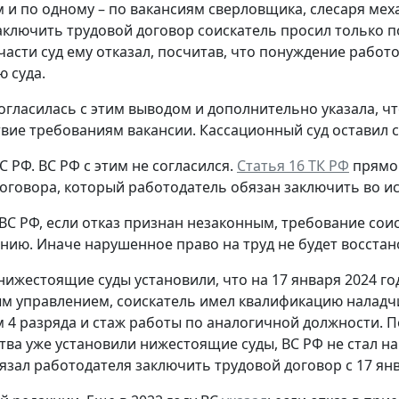
 и по одному – по вакансиям сверловщика, слесаря мех
ключить трудовой договор соискатель просил только по
 части суд ему отказал, посчитав, что понуждение рабо
 суда.
огласилась с этим выводом и дополнительно указала, ч
твие требованиям вакансии. Кассационный суд оставил 
С РФ.
ВС РФ с этим не согласился.
Статья 16 ТК РФ
прямо 
оговора, который работодатель обязан заключить во и
ВС РФ, если отказ признан незаконным, требование сои
нию. Иначе нарушенное право на труд не будет восстан
 нижестоящие суды установили, что на 17 января 2024 го
 управлением, соискатель имел квалификацию наладч
 4 разряда и стаж работы по аналогичной должности. 
тва уже установили нижестоящие суды, ВС РФ не стал н
язал работодателя заключить трудовой договор с 17 янв