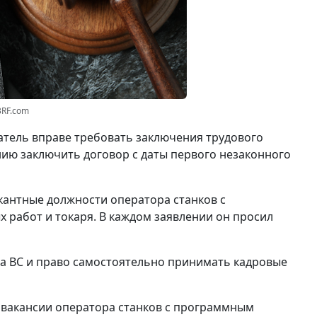
3RF.com
катель вправе требовать заключения трудового
нию заключить договор с даты первого незаконного
кантные должности оператора станков с
работ и токаря. В каждом заявлении он просил
ма ВС и право самостоятельно принимать кадровые
о вакансии оператора станков с программным