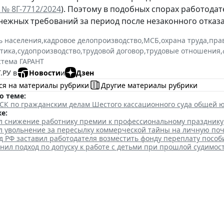
 № 8Г-7712/2024
). Поэтому в подобных спорах работодат
енежных требований за период после незаконного отказа
ь населения
,
кадровое делопроизводство
,
МСБ
,
охрана труда
,
пра
ктика
,
судопроизводство
,
трудовой договор
,
трудовые отношения
,
стема ГАРАНТ
.РУ в
Новости
и
Дзен
ся на материалы рубрики
Другие материалы рубрики
о теме:
К по гражданским делам Шестого кассационного суда общей юри
е:
л снижение работнику премии к профессиональному празднику
л увольнение за пересылку коммерческой тайны на личную поч
 РФ заставил работодателя возместить фонду переплату пособ
нил подход по допуску к работе с детьми при прошлой судимос