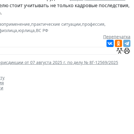
елю стоит учитывать не только кадровые последствия,
.
воприменение
,
практические ситуации
,
профессия
,
физлица
,
юрлица
,
ВС РФ
Перепечатка
сдикции от 07 августа 2025 г. по делу № 8Г-12569/2025
ту
ия
ти