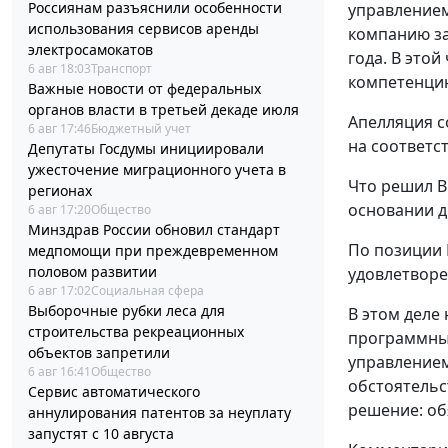
Россиянам разъяснили особенности
управлением
использования сервисов аренды
компанию за
электросамокатов
года. В этой
6 авг 18:03
Транспорт
компетенцию
Важные новости от федеральных
органов власти в третьей декаде июля
Апелляция с
6 авг 17:46
Бюджетный учет
на соответс
Депутаты Госдумы инициировали
ужесточение миграционного учета в
Что решил В
регионах
основании д
6 авг 17:20
Общество
Минздрав России обновил стандарт
По позиции 
медпомощи при преждевременном
половом развитии
удовлетворе
6 авг 17:02
Социальная сфера
Выборочные рубки леса для
В этом деле
строительства рекреационных
программным
объектов запретили
управлением
6 авг 16:41
Общество
обстоятельс
Сервис автоматического
решение: об
аннулирования патентов за неуплату
запустят с 10 августа