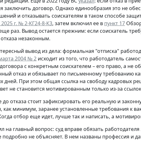
й редакции.
Еще в 2022 году ВС
указал
: если отказ в пр
я заключить договор. Однако единообразия это не обес
шений и отказывать соискателям в таком способе защи
 2025 г. № 2-КГ24-8-К3
, затем включил ее в
пункт 17
Обзора
еще раз. Вывод остается прежним: если соискатель треб
отказа незаконным.
тересный вывод из дела: формальная "отписка" работо
марта 2004 № 2
исходит из того, что работодатель само
договора с конкретным соискателем – его право, а не о
ный отказ и обязывает по письменному требованию ка
х дней. При этом общая ссылка на свободу кадровых ре
твет не становится мотивированным только из-за ссылок
 до отказа стоит зафиксировать его реальную и законну
, как минимум, заранее установленные требования к в
Когда отбор еще идет, лучше так и написать, а мотиви
ил на главный вопрос: суд вправе обязать работодателя
 подробно не объясняет. В нем названы профессия и дат