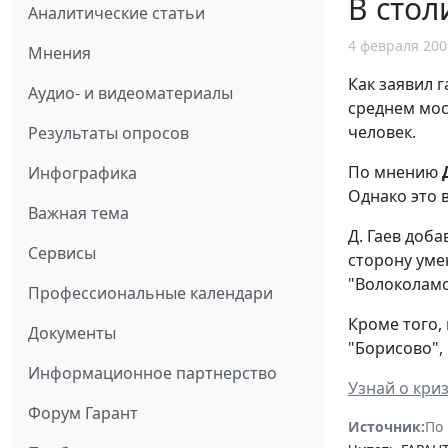
В сто
Аналитические статьи
4 февраля 200
Мнения
Как заявил 
Аудио- и видеоматериалы
среднем мос
человек.
Результаты опросов
По мнению
Инфографика
Однако это 
Важная тема
Д. Гаев доб
Сервисы
сторону уме
"Волоколамс
Профессиональные календари
Кроме того, 
Документы
"Борисово", 
Информационное партнерство
Узнай о кри
Форум Гарант
Источник:
По