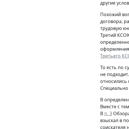
другие услов
Похожий воп
договора, р
трудовую кн
Третий КСОЮ
определенно
оформления,
Третьего КС
То есть по с
не подходит
относились 
Специально 
В определен
Вместе с те
В
п. 3
Обзора
взыскал в п
соискателя 