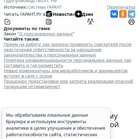
судопроизводство
,
КС РФ
Источник:
Система ГАРАНТ
Перепечатка
Читать ГАРАНТ.РУ в
Новости
и
Дзен
Документы по теме:
Закон "
О персональных данных
"
Читайте также:
Прием на работу: как законно проверить соискателя после
ужесточения ответственности за нарушение
законодательства о персональных данных
Политика конфиденциальности персональных данных: как
составить и где разместить
Новые номенклатуры для медработников и фармацевтов
вступят в силу с осени
Процедуру приостановки или запрета реализации опасной
продукции оптимизируют
ФНС России рассказала малому
Мы обрабатываем локальные данные
браузера и используем инструменты
бизнесу о порядке упрощенной
аналитики в целях улучшения и обеспечения
ликвидации компании
работоспособности сайта, статистических