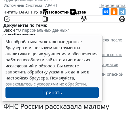
Источник:
Система ГАРАНТ
Перепечатка
Читать ГАРАНТ.РУ в
Новости
и
Дзен
Документы по теме:
Закон "
О персональных данных
"
Читайте также:
Прием на работу: как законно проверить соискателя после
Мы обрабатываем локальные данные
ужесточения ответственности за нарушение
браузера и используем инструменты
законодательства о персональных данных
аналитики в целях улучшения и обеспечения
Политика конфиденциальности персональных данных: как
составить и где разместить
работоспособности сайта, статистических
Новые номенклатуры для медработников и фармацевтов
исследований и обзоров. Вы можете
вступят в силу с осени
запретить обработку указанных данных в
Процедуру приостановки или запрета реализации опасной
настройках браузера. Пожалуйста,
продукции оптимизируют
ознакомьтесь с условиями их обработки
.
Принять
ФНС России рассказала малому
бизнесу о порядке упрощенной
ликвидации компании