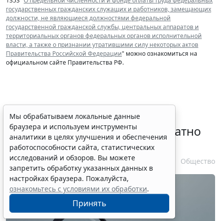
1353 "
О предельной численности и фонде оплаты труда федеральных
государственных гражданских служащих и работников, замещающих
должности, не являющиеся должностями федеральной
государственной гражданской службы, центральных аппаратов и
территориальных органов федеральных органов исполнительной
власти, а также о признании утратившими силу некоторых актов
Правительства Российской Федерации
" можно ознакомиться на
официальном сайте Правительства РФ.
Временное удостоверение
Мы обрабатываем локальные данные
браузера и используем инструменты
личности оформляется бесплатно
аналитики в целях улучшения и обеспечения
при утрате паспорта
работоспособности сайта, статистических
исследований и обзоров. Вы можете
7 августа 2026 17:55
Общество
запретить обработку указанных данных в
настройках браузера. Пожалуйста,
ознакомьтесь с условиями их обработки
.
Принять