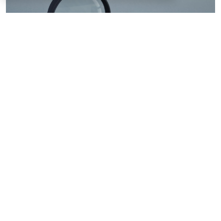
© ilixe48 / Фотобанк 123RF.com
Россиянам напомнили, как подтвердить свою
личность при отсутствии основного документа для
идентификации гражданина. Для этого необходимо
получить временное удостоверение лично в
подразделении МВД России. Оно выдается
бесплатно. Понадобится одно черно-белое или
цветное фото размером 3,5x4,5 см.
При замене паспорта такое удостоверение
оформляется по желанию при сдаче старого
документа (срок действия – до получения нового).